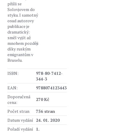
přišli se
Solovjovem do
styku. I samotný
osud autorovy
publikace je
dramatický:
směl vyjít až
mnohem později
díky ruským
emigrantům v
Bruselu.
ISBN:
978-80-7412-
344-3
EAN:
9788074123443
Doporučená
270 Kč
cena:
Počet stran
756 stran
Datum vydání
24. 01. 2020
Pořadí vydání
1.