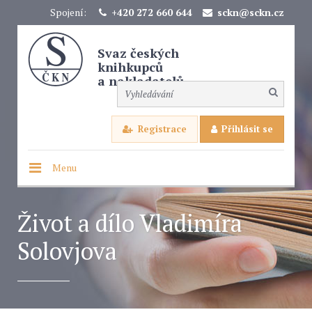
Spojení:
+420 272 660 644
sckn@sckn.cz
Svaz českých
knihkupců
a nakladatelů
Registrace
Přihlásit se
Menu
Život a dílo Vladimíra
Solovjova