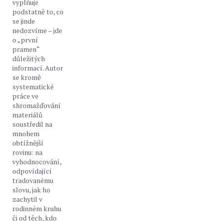
vyplňuje
podstatně to, co
se jinde
nedozvíme – jde
o „první
pramen“
důležitých
informací. Autor
se kromě
systematické
práce ve
shromažďování
materiálů
soustředil na
mnohem
obtížnější
rovinu: na
vyhodnocování,
odpovídající
tradovanému
slovu, jak ho
zachytil v
rodinném kruhu
či od těch, kdo