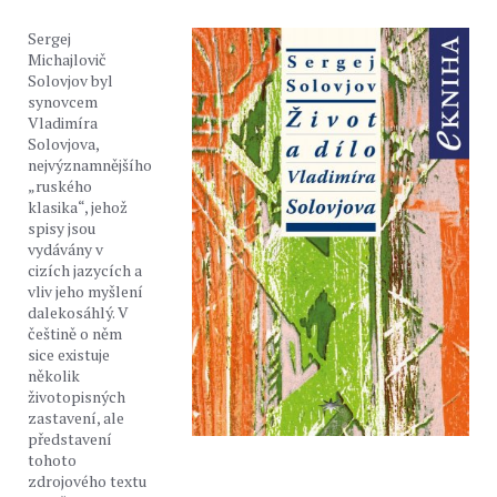
Sergej
Michajlovič
Solovjov byl
synovcem
Vladimíra
Solovjova,
nejvýznamnějšího
„ruského
klasika“, jehož
spisy jsou
vydávány v
cizích jazycích a
vliv jeho myšlení
dalekosáhlý. V
češtině o něm
sice existuje
několik
životopisných
zastavení, ale
představení
tohoto
zdrojového textu