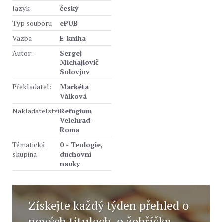
Jazyk
český
Typ souboru
ePUB
Vazba
E-kniha
Autor:
Sergej
Michajlovič
Solovjov
Překladatel:
Markéta
Válková
Nakladatelství
Refugium
Velehrad-
Roma
Tématická
0 - Teologie,
skupina
duchovní
nauky
Získejte každý týden přehled o
nových titulech, o žebříčku