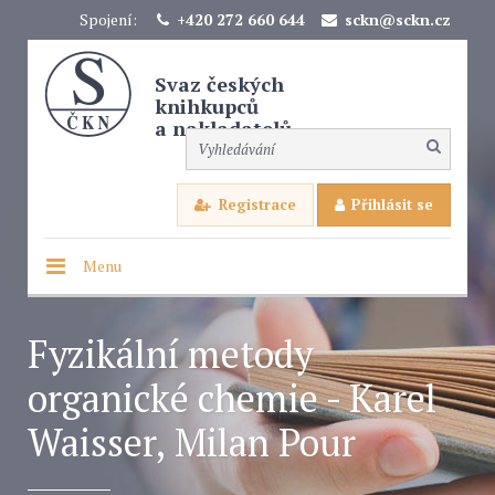
Spojení:
+420 272 660 644
sckn@sckn.cz
Svaz českých
knihkupců
a nakladatelů
Registrace
Přihlásit se
Menu
Fyzikální metody
organické chemie - Karel
Waisser, Milan Pour