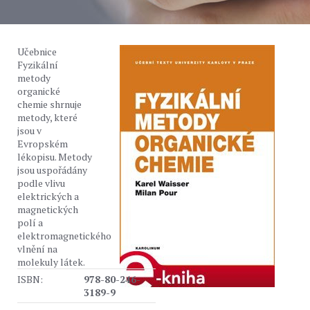
Učebnice
Fyzikální
metody
organické
chemie shrnuje
metody, které
jsou v
Evropském
lékopisu. Metody
jsou uspořádány
podle vlivu
elektrických a
magnetických
polí a
elektromagnetického
vlnění na
molekuly látek.
ISBN:
978-80-246-
3189-9