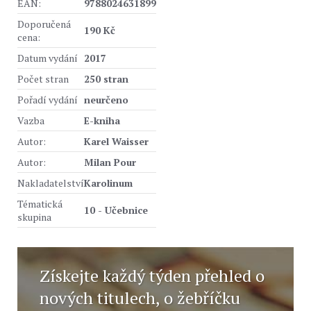
EAN:
9788024631899
Doporučená
190 Kč
cena:
Datum vydání
2017
Počet stran
250 stran
Pořadí vydání
neurčeno
Vazba
E-kniha
Autor:
Karel Waisser
Autor:
Milan Pour
Nakladatelství
Karolinum
Tématická
10 - Učebnice
skupina
Získejte každý týden přehled o
nových titulech, o žebříčku