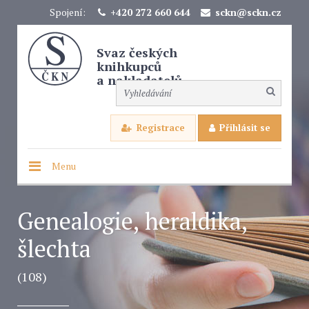
Spojení:
+420 272 660 644
sckn@sckn.cz
Svaz českých
knihkupců
a nakladatelů
Registrace
Přihlásit se
Menu
Genealogie, heraldika,
šlechta
(108)