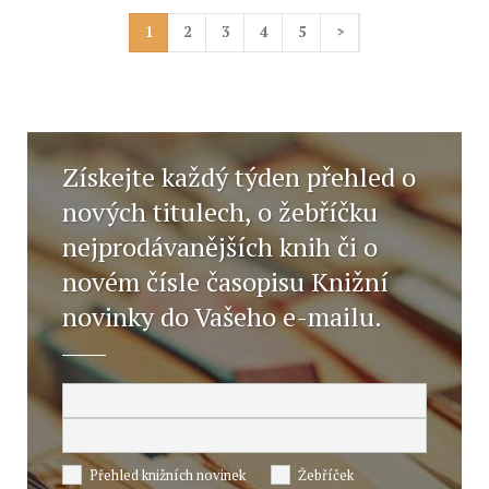
1
2
3
4
5
>
Získejte každý týden přehled o
nových titulech, o žebříčku
nejprodávanějších knih či o
novém čísle časopisu Knižní
novinky do Vašeho e-mailu.
Přehled knižních novinek
Žebříček