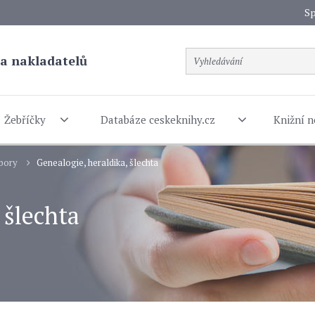
Sp
a nakladatelů
Žebříčky
Databáze ceskeknihy.cz
Knižní n
obory
Genealogie, heraldika, šlechta
 šlechta