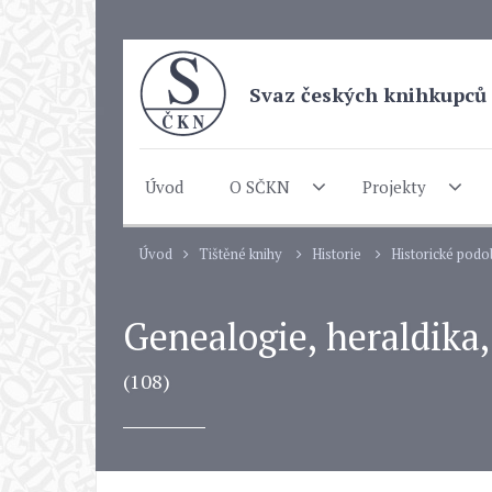
Svaz českých knihkupců 
Úvod
O SČKN
Projekty
Úvod
Tištěné knihy
Historie
Historické pod
Genealogie, heraldika,
(108)