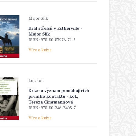
Major Slik
Král střelců v Estherville -
Major Slik
ISBN: 978-80-87976-71-5
Více o knize
kol. kol.
Krize a význam pomáhajících
prvního kontaktu - kol.,
Tereza Cimrmannová
ISBN: 978-80-246-2403-7
Více o knize