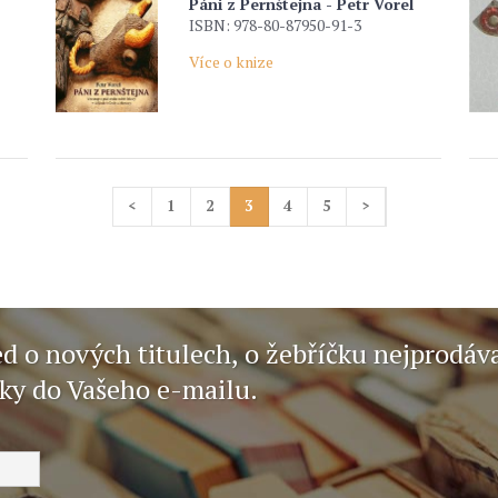
Páni z Pernštejna - Petr Vorel
ISBN: 978-80-87950-91-3
Více o knize
<
1
2
3
4
5
>
ed o nových titulech, o žebříčku nejprodáv
nky do Vašeho e-mailu.