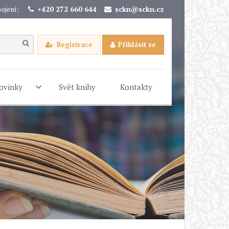
ojení:
+420 272 660 644
sckn@sckn.cz
Registrace
Přihlásit se
ovinky
Svět knihy
Kontakty