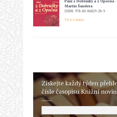
Páni z Dobrušky a z Opočna -
Martin Šandera
ISBN: 978-80-86829-28-9
Více o knize
Získejte každý týden přehl
čísle časopisu Knižní novi