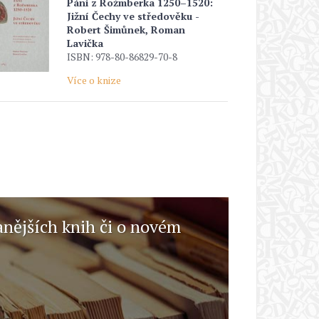
Páni z Rožmberka 1250–1520:
Jižní Čechy ve středověku -
Robert Šimůnek, Roman
Lavička
ISBN: 978-80-86829-70-8
Více o knize
anějších knih či o novém