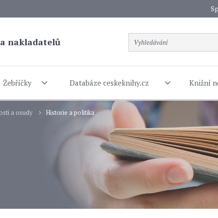
Sp
a nakladatelů
Žebříčky
Databáze ceskeknihy.cz
Knižní n
sti a osudy
Historie a politika