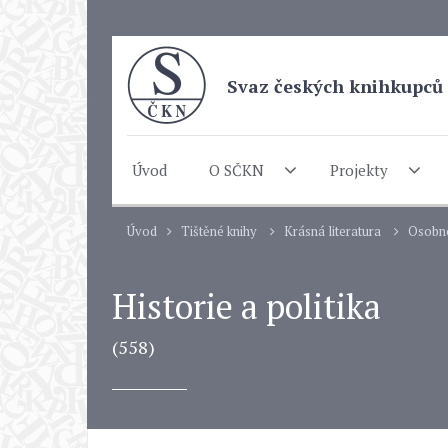
Svaz českých knihkupců 
Úvod
O SČKN
Projekty
Úvod
Tištěné knihy
Krásná literatura
Osobno
Historie a politika
(558)