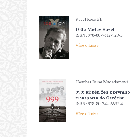
Pavel Kosatík
100 x Václav Havel
ISBN: 978-80-7617-929-5
Více o knize
Heather Dune Macadamová
999: příběh žen z prvního
transportu do Osvětimi
ISBN: 978-80-242-6637-4
Více o knize