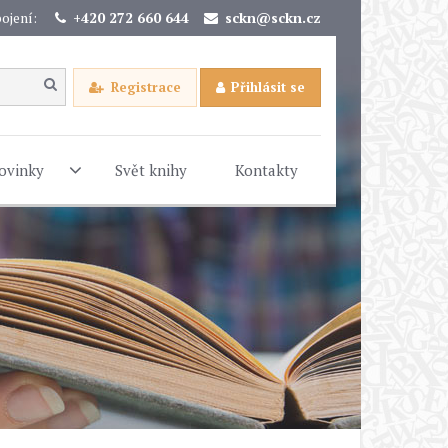
ojení:
+420 272 660 644
sckn@sckn.cz
Registrace
Přihlásit se
ovinky
Svět knihy
Kontakty