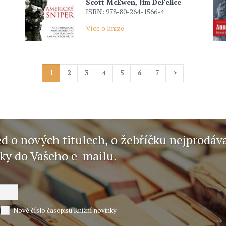
Scott McEwen, Jim DeFelice
ISBN: 978-80-264-1566-4
Více o knize
1
2
3
4
5
6
7
>
ed o nových titulech, o žebříčku nejprodáv
nky do Vašeho e-mailu.
Nové číslo časopisu Knižní novinky