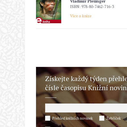
Vladimír Plešinger
ISBN: 978-80-7462-716-3
Více o knize
Získejte každý týden přehl
čísle časopisu Knižní novi
Přehled knižních novinek
Žebříček