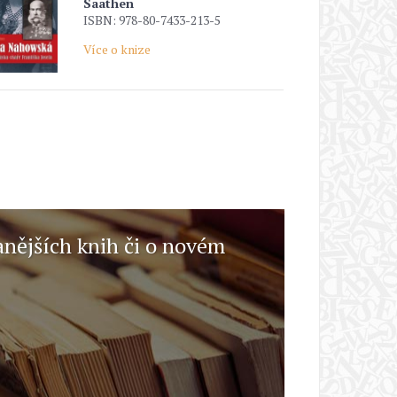
Saathen
ISBN: 978-80-7433-213-5
Více o knize
anějších knih či o novém