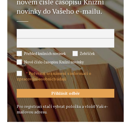
novém čísle časopisu Knižní
novinky do Vašeho e-mailu.
Přehled knižních novinek
Žebříček
Nové číslo časopisu Knižní novinky
Potvrzuji seznámení s informací o
*
zpracování osobních údajů
Pro registraci stačí vybrat položku a vložit Vaši e-
mailovou adresu.