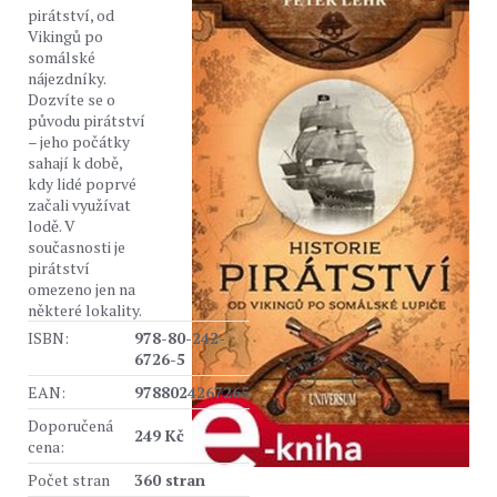
pirátství, od
Vikingů po
somálské
nájezdníky.
Dozvíte se o
původu pirátství
– jeho počátky
sahají k době,
kdy lidé poprvé
začali využívat
lodě. V
současnosti je
pirátství
omezeno jen na
některé lokality.
ISBN:
978-80-242-
6726-5
EAN:
9788024267265
Doporučená
249 Kč
cena:
Počet stran
360 stran