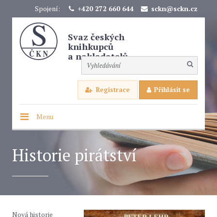
Spojení:
+420 272 660 644
sckn@sckn.cz
Svaz českých
knihkupců
a nakladatelů
Registrace
Přihlásit se
Menu
Historie pirátství
Nová historie