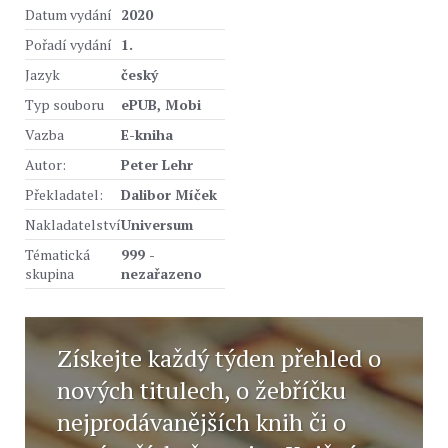
Datum vydání
2020
Pořadí vydání
1.
Jazyk
český
Typ souboru
ePUB, Mobi
Vazba
E-kniha
Autor:
Peter Lehr
Překladatel:
Dalibor Míček
Nakladatelství
Universum
Tématická
999 -
skupina
nezařazeno
Získejte každý týden přehled o
nových titulech, o žebříčku
nejprodávanějších knih či o