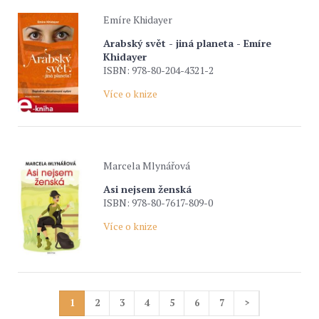
Emíre Khidayer
Arabský svět - jiná planeta - Emíre
Khidayer
ISBN: 978-80-204-4321-2
Více o knize
Marcela Mlynářová
Asi nejsem ženská
ISBN: 978-80-7617-809-0
Více o knize
1
2
3
4
5
6
7
>