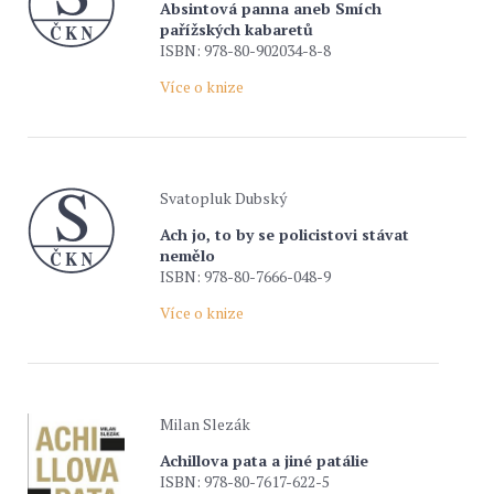
Absintová panna aneb Smích
pařížských kabaretů
ISBN: 978-80-902034-8-8
Více o knize
Svatopluk Dubský
Ach jo, to by se policistovi stávat
nemělo
ISBN: 978-80-7666-048-9
Více o knize
Milan Slezák
Achillova pata a jiné patálie
ISBN: 978-80-7617-622-5