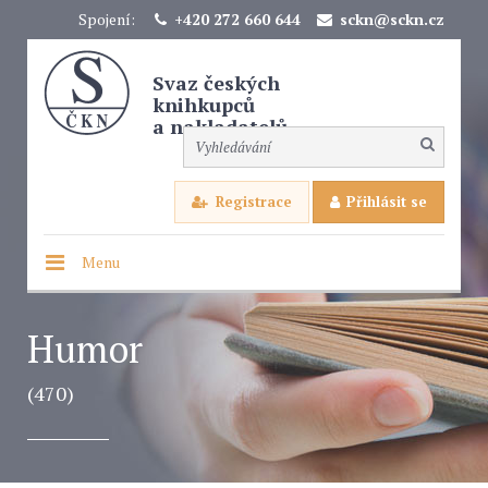
Spojení:
+420 272 660 644
sckn@sckn.cz
Svaz českých
knihkupců
a nakladatelů
Registrace
Přihlásit se
Menu
Humor
(470)