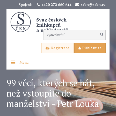
Spojení:
+420 272 660 644
sckn@sckn.cz
Svaz českých
knihkupců
a nakladatelů
Registrace
Přihlásit se
Menu
99 věcí, kterých se bát,
než vstoupíte do
manželství - Petr Louka