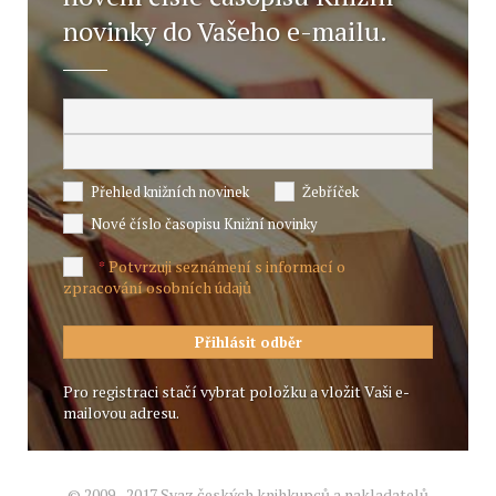
novinky do Vašeho e-mailu.
Přehled knižních novinek
Žebříček
Nové číslo časopisu Knižní novinky
Potvrzuji seznámení s informací o
*
zpracování osobních údajů
Pro registraci stačí vybrat položku a vložit Vaši e-
mailovou adresu.
© 2009 - 2017 Svaz českých knihkupců a nakladatelů