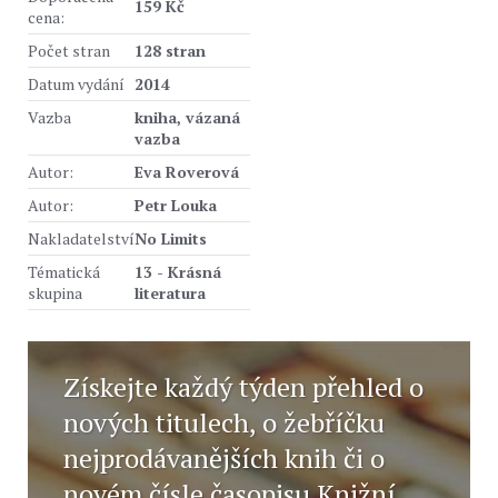
159 Kč
cena:
Počet stran
128 stran
Datum vydání
2014
Vazba
kniha, vázaná
vazba
Autor:
Eva Roverová
Autor:
Petr Louka
Nakladatelství
No Limits
Tématická
13 - Krásná
skupina
literatura
Získejte každý týden přehled o
nových titulech, o žebříčku
nejprodávanějších knih či o
novém čísle časopisu Knižní