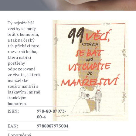
Ty nejvážnější
věci by se měly
brát s humorem,
a tak na český
trh přichází tato
rozverná kniha,
která nabízí
postřehy
odpozorované
ze života, a která
manželské
soužití nahlíží s
laskavým i mírně
ironickým
humorem.
ISBN:
978-80-87973-
00-4
EAN:
9788087973004
Doporučená