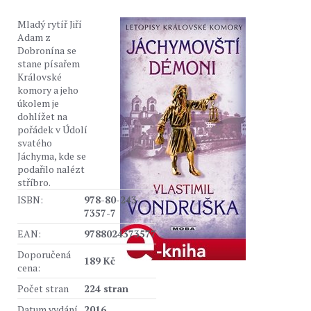
Mladý rytíř Jiří
Adam z
Dobronína se
stane písařem
Královské
komory a jeho
úkolem je
dohlížet na
pořádek v Údolí
svatého
Jáchyma, kde se
podařilo nalézt
stříbro.
ISBN:
978-80-243-
7357-7
EAN:
9788024373577
Doporučená
189 Kč
cena:
Počet stran
224 stran
Datum vydání
2016