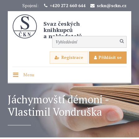
Spojení:
+420 272 660 644
sckn@sckn.cz
Svaz českých
knihkupců
a nakladatelů
Registrace
Přihlásit se
Menu
Jáchymovští démoni -
Vlastimil Vondruška