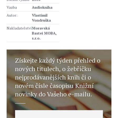
Vazba
Audiokniha
Autor:
Vlastimil
Vondruška
Nakladatelství
Moravská
Bastei MOBA,
s.r.o.
Získejte každý týden přehled o
nových titulech, o žebříčku
nejprodávanějších knih či o
novém čísle časopisu Knižní
novinky do Vašeho e-mailu.