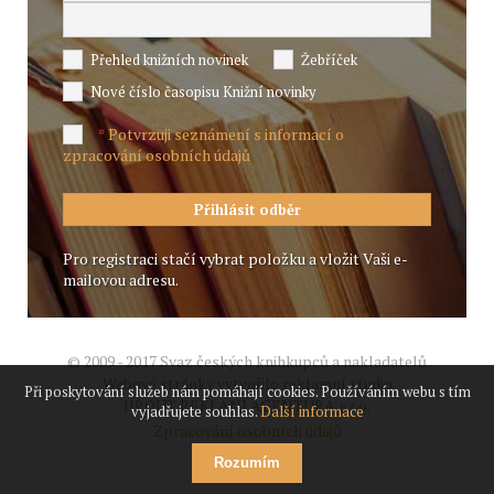
Přehled knižních novinek
Žebříček
Nové číslo časopisu Knižní novinky
Potvrzuji seznámení s informací o
*
zpracování osobních údajů
Pro registraci stačí vybrat položku a vložit Vaši e-
mailovou adresu.
© 2009 - 2017 Svaz českých knihkupců a nakladatelů
Webové stránky vytvořilo reklamní studio
Při poskytování služeb nám pomáhají cookies. Používáním webu s tím
JIROUT REKLANÍ AGENTURA s.r.o.
vyjadřujete souhlas.
Další informace
Zpracování osobních údajů
Rozumím