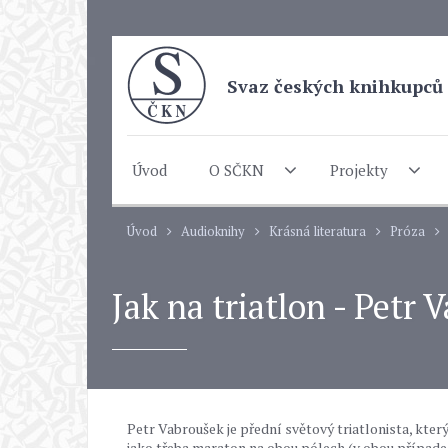
Svaz českých knihkupců 
Úvod
O SČKN
Projekty
Úvod
Audioknihy
Krásná literatura
Próza
Jak na triatlon - Petr
Petr Vabroušek je přední světový triatlonista, kte
jako třeba maraton na obou pólech (v obou případec