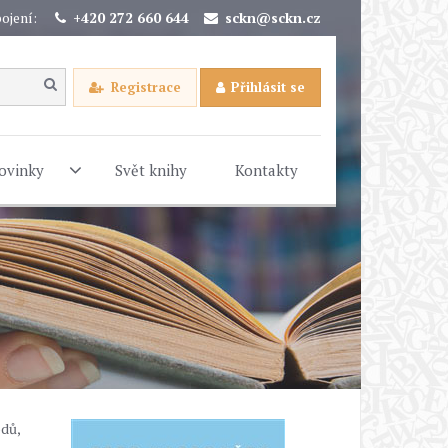
ojení:
+420 272 660 644
sckn@sckn.cz
Registrace
Přihlásit se
ovinky
Svět knihy
Kontakty
odů,