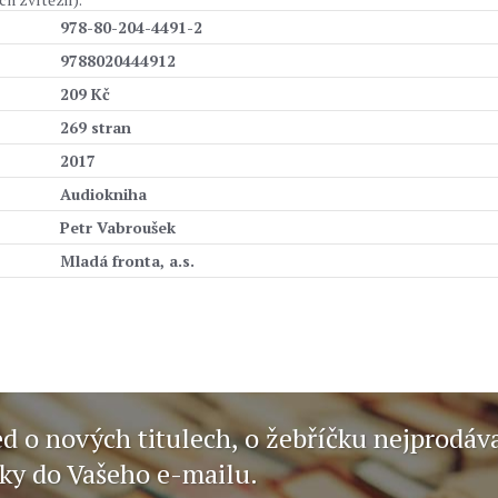
978-80-204-4491-2
9788020444912
209 Kč
269 stran
2017
Audiokniha
Petr Vabroušek
Mladá fronta, a.s.
ed o nových titulech, o žebříčku nejprodáv
nky do Vašeho e-mailu.