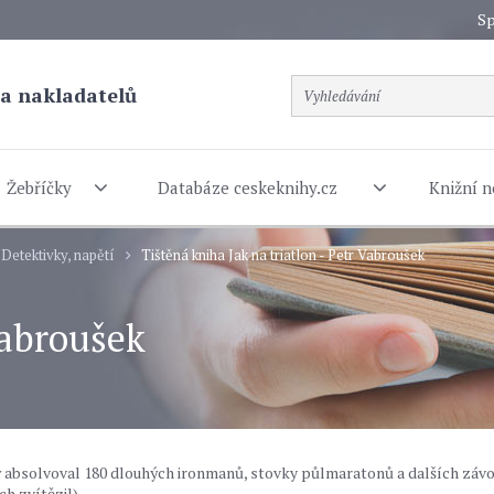
Sp
a nakladatelů
Žebříčky
Databáze ceskeknihy.cz
Knižní n
Detektivky, napětí
Tištěná kniha Jak na triatlon - Petr Vabroušek
 Vabroušek
rý absolvoval 180 dlouhých ironmanů, stovky půlmaratonů a dalších záv
h zvítězil).