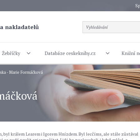
Sp
a nakladatelů
Žebříčky
Databáze ceskeknihy.cz
Knižní n
íska - Marie Formáčková
rmáčková
 byl králem Learem i Igorem Hnízdem. Byl lecčíms, ale stále zůstával
se nedá naučit ani vypočítat. Lidé ho poslouchali, i když mlčel, a