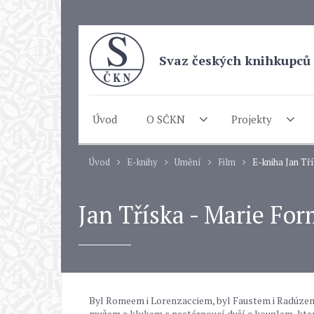
Svaz českých knihkupců 
Úvod
O SČKN
Projekty
Úvod
E-knihy
Umění
Film
E-kniha Jan Tř
Jan Tříska - Marie Fo
Byl Romeem i Lorenzacciem, byl Faustem i Radúzem,
mužem a klukem s nestárnoucí duší a kouzlem, které 