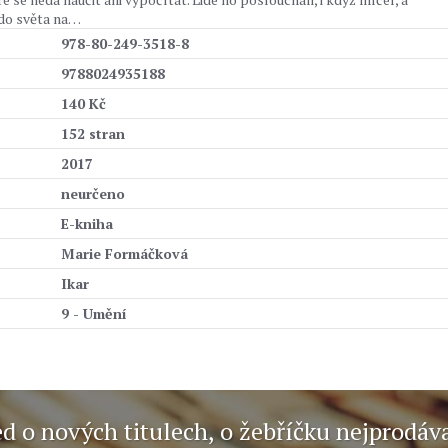
 do světa na…
978-80-249-3518-8
9788024935188
140 Kč
152 stran
2017
neurčeno
E-kniha
Marie Formáčková
Ikar
9 - Umění
ed o nových titulech, o žebříčku nejprodáv