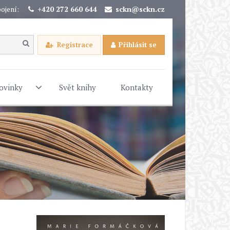
ojení:
+420 272 660 644
sckn@sckn.cz
Registrace
Přihlásit se
ovinky
Svět knihy
Kontakty