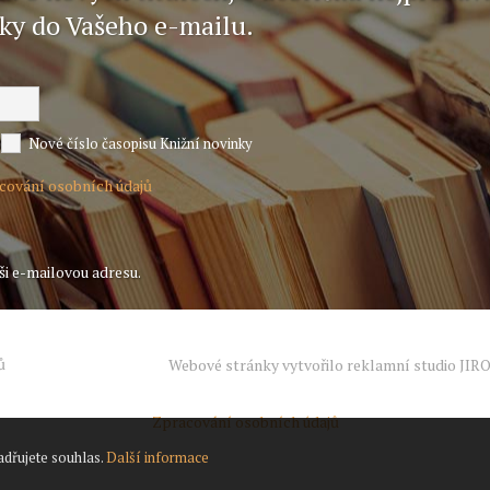
nky do Vašeho e-mailu.
Nové číslo časopisu Knižní novinky
acování osobních údajů
ši e-mailovou adresu.
ů
Webové stránky vytvořilo reklamní studio
JIR
Zpracování osobních údajů
adřujete souhlas.
Další informace