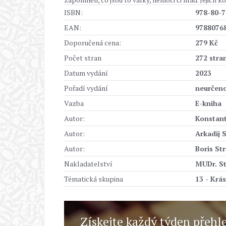
ISBN:
978-80-7
EAN:
9788076
Doporučená cena:
279 Kč
Počet stran
272 stra
Datum vydání
2023
Pořadí vydání
neurčen
Vazba
E-kniha
Autor:
Konstant
Autor:
Arkadij S
Autor:
Boris Str
Nakladatelství
MUDr. St
Tématická skupina
13 - Krás
Získejte každý týden přehl