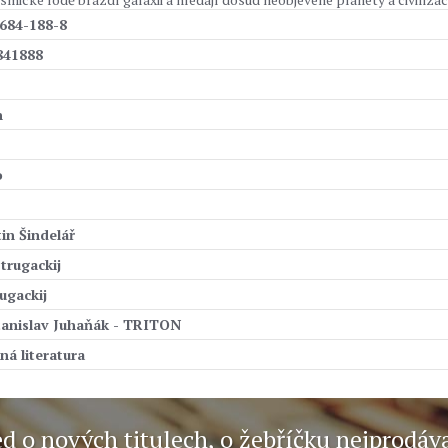
684-188-8
841888
n
o
in Šindelář
trugackij
ugackij
anislav Juhaňák - TRITON
ná literatura
ed o nových titulech, o žebříčku nejprodáv