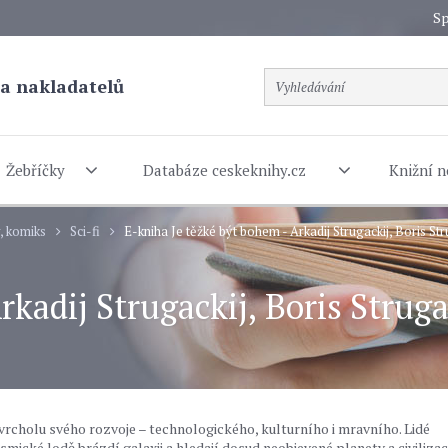
Sp
a nakladatelů
Žebříčky
Databáze ceskeknihy.cz
Knižní n
y, komiks
Sci-fi
E-kniha Je těžké být bohem - Arkadij Strugackij, Boris Str
rkadij Strugackij, Boris Struga
 vrcholu svého rozvoje – technologického, kulturního i mravního. Lidé
osmické lodě brázdí galaxii a hledají dosud neobjevené planety a civilizac