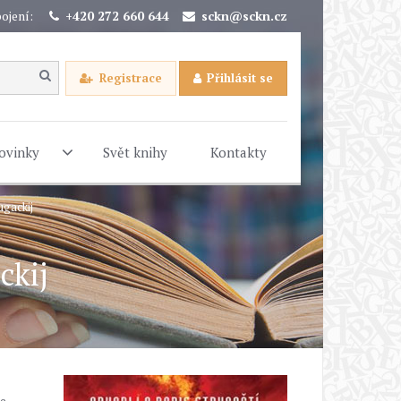
ojení:
+420 272 660 644
sckn@sckn.cz
Registrace
Přihlásit se
ovinky
Svět knihy
Kontakty
ugackij
ckij
e.