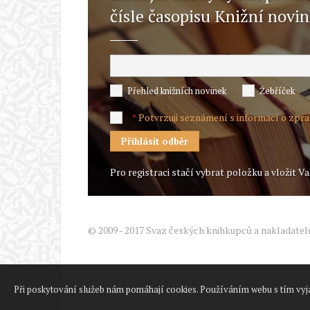
čísle časopisu Knižní novi
Přehled knižních novinek
Žebříček
Potvrzuji seznámení s informací o zpr
*
Pro registraci stačí vybrat položku a vložit Va
© 2009 - 2017 Svaz českých knihkupců a nakladatel
Při poskytování služeb nám pomáhají cookies. Používáním webu s tím vyj