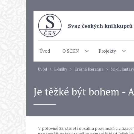
Svaz českých knihkupců 
Úvod
O SČKN
Projekty
Úvod
E-knihy
Krásná literatura
Sci-fi, fantas
Je těžké být bohem - A
V polovině 22. století dosáhla pozemská civilizace
zapomněli, co jsou to války, nemoci či hlad. Jejich k