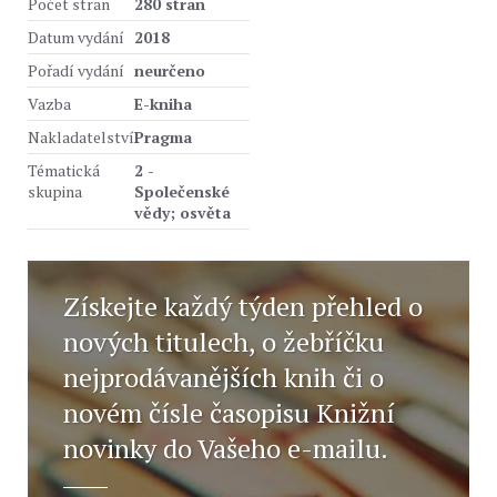
Počet stran
280 stran
Datum vydání
2018
Pořadí vydání
neurčeno
Vazba
E-kniha
Nakladatelství
Pragma
Tématická
2 -
skupina
Společenské
vědy; osvěta
Získejte každý týden přehled o
nových titulech, o žebříčku
nejprodávanějších knih či o
novém čísle časopisu Knižní
novinky do Vašeho e-mailu.