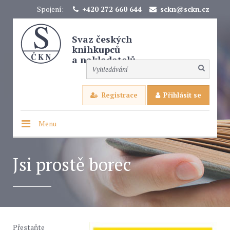
Spojení:
+420 272 660 644
sckn@sckn.cz
Svaz českých
knihkupců
a nakladatelů
Registrace
Přihlásit se
Menu
Jsi prostě borec
Přestaňte