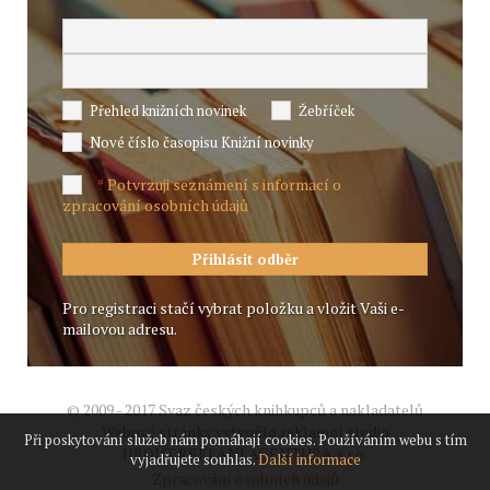
Přehled knižních novinek
Žebříček
Nové číslo časopisu Knižní novinky
Potvrzuji seznámení s informací o
*
zpracování osobních údajů
Pro registraci stačí vybrat položku a vložit Vaši e-
mailovou adresu.
© 2009 - 2017 Svaz českých knihkupců a nakladatelů
Webové stránky vytvořilo reklamní studio
Při poskytování služeb nám pomáhají cookies. Používáním webu s tím
JIROUT REKLANÍ AGENTURA s.r.o.
vyjadřujete souhlas.
Další informace
Zpracování osobních údajů