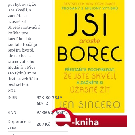
pochybovat, že
jste skvělí, a
začněte si
úžasně žít
Skvělá motivační
knížka pro
každého, kdo
zoufale touží po
lepším životě,
ale nechce se
zruinovat jeho
hledáním. Přes
sto týdnů už se
drží na žebříčku
bestsellerů
NYT!
ISBN:
978-80-7549-
607-2
EAN:
9788075496072
Doporučená
209 Kč
cena: