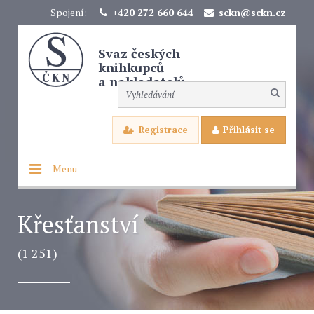
Spojení:
+420 272 660 644
sckn@sckn.cz
Svaz českých
knihkupců
a nakladatelů
Registrace
Přihlásit se
Menu
Křesťanství
(1 251)