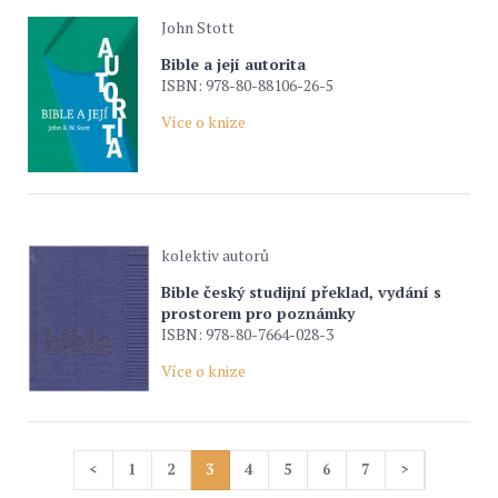
John Stott
Bible a její autorita
ISBN: 978-80-88106-26-5
Více o knize
kolektiv autorů
Bible český studijní překlad, vydání s
prostorem pro poznámky
ISBN: 978-80-7664-028-3
Více o knize
<
1
2
3
4
5
6
7
>