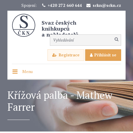
Spojení:
+420 272 660 644
sckn@sckn.cz
Svaz českých
knihkupců
a nakladatelů
Registrace
Přihlásit se
Menu
Křížová palba - Mathew
Farrer