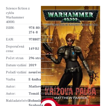
Science fiction z
cyklu
Warhammer
40000.
ISBN:
978-80-7332-
274-8
EAN:
9788073322748
Doporučená
149 Kč
cena:
Počet stran
296 stran
Datum vydání
2019
Pořadí vydání
neurčeno
Vazba
E-kniha
Autor:
Mathew Farrer
Autor:
Tomáš Nevrkla
Nakladatelství
Bohuslav
Svoboda -