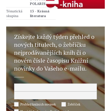
POLARIS
Tématická
13 - Krásná
skupina
literatura
Získejte každý týden přehled o
nových titulech, o žebříčku
nejprodávanějších knih či o
novém čísle časopisu Knižní
novinky do Vašeho e-mailu.
Přehled knižních novinek
Žebříček