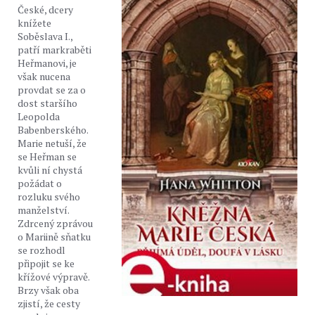
České, dcery
knížete
Soběslava I.,
patří markraběti
Heřmanovi, je
však nucena
provdat se za o
dost staršího
Leopolda
Babenberského.
Marie netuší, že
se Heřman se
kvůli ní chystá
požádat o
rozluku svého
manželství.
Zdrcený zprávou
o Mariině sňatku
se rozhodl
připojit se ke
křížové výpravě.
Brzy však oba
zjistí, že cesty