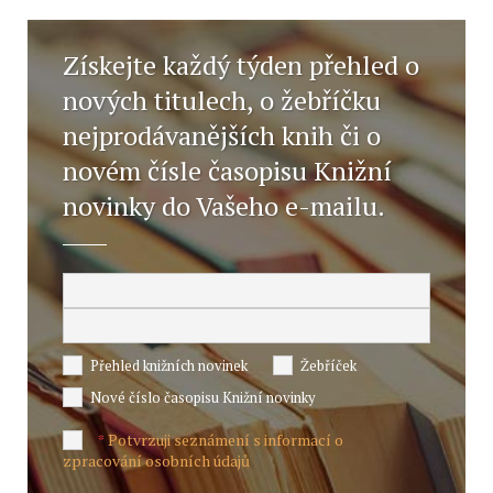
Získejte každý týden přehled o
nových titulech, o žebříčku
nejprodávanějších knih či o
novém čísle časopisu Knižní
novinky do Vašeho e-mailu.
Přehled knižních novinek
Žebříček
Nové číslo časopisu Knižní novinky
Potvrzuji seznámení s informací o
*
zpracování osobních údajů