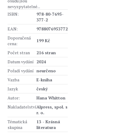
osudu jsou
nevyzpytatelné...
ISBN:
978-80-7695-
377-2
EAN:
9788076953772
Doporučená
199 Kč
cena:
Počet stran
216 stran
Datum vydání
2024
Pořadí vydání
neurčeno
Vazba
E-kniha
Jazyk
český
Autor:
Hana Whitton
Nakladatelství
Alpress, spol. s
r. o.
Tématická
13 - Krásná
skupina
literatura