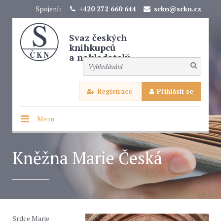
Spojení:
+420 272 660 644
sckn@sckn.cz
Svaz českých
knihkupců
a nakladatelů
Registrace
Přihlásit se
Menu
Kněžna Marie Česká
Srdce Marie