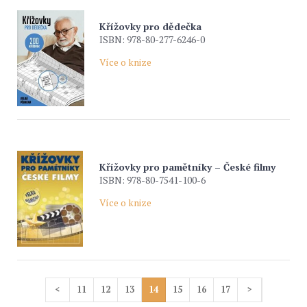
Křížovky pro dědečka
ISBN: 978-80-277-6246-0
Více o knize
Křížovky pro pamětníky – České filmy
ISBN: 978-80-7541-100-6
Více o knize
<
11
12
13
14
15
16
17
>