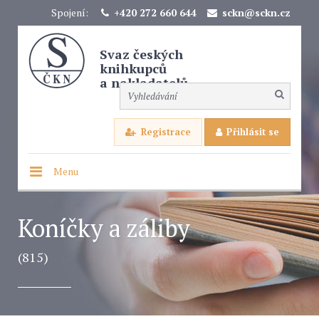
Spojení:
+420 272 660 644
sckn@sckn.cz
Svaz českých
knihkupců
a nakladatelů
Registrace
Přihlásit se
Menu
Koníčky a záliby
(815)