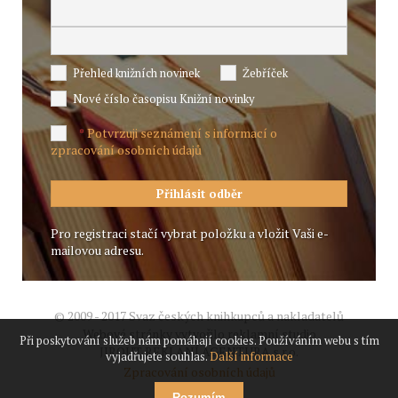
Přehled knižních novinek
Žebříček
Nové číslo časopisu Knižní novinky
Potvrzuji seznámení s informací o
*
zpracování osobních údajů
Pro registraci stačí vybrat položku a vložit Vaši e-
mailovou adresu.
© 2009 - 2017 Svaz českých knihkupců a nakladatelů
Webové stránky vytvořilo reklamní studio
Při poskytování služeb nám pomáhají cookies. Používáním webu s tím
JIROUT REKLANÍ AGENTURA s.r.o.
vyjadřujete souhlas.
Další informace
Zpracování osobních údajů
Rozumím