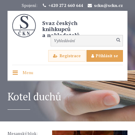
Spojení:
+420 272 660 644
sckn@sckn.cz
Svaz českých
knihkupců
a nakladatelů
Registrace
Přihlásit se
Menu
Kotel duchů
Mesanský blok: