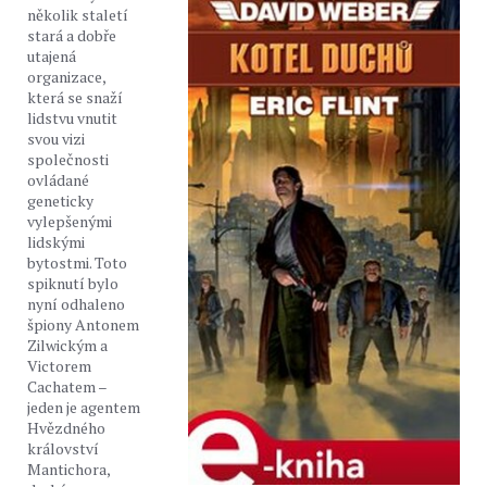
několik staletí
stará a dobře
utajená
organizace,
která se snaží
lidstvu vnutit
svou vizi
společnosti
ovládané
geneticky
vylepšenými
lidskými
bytostmi. Toto
spiknutí bylo
nyní odhaleno
špiony Antonem
Zilwickým a
Victorem
Cachatem –
jeden je agentem
Hvězdného
království
Mantichora,