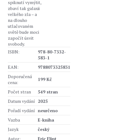
spiknutí vymýtit,
zbaví tak galaxii
velkého zla – a
na dlouho
utlačovaném
světě bude moci
započít úsvit
svobody.
ISBN:
978-80-7332-
583-1
EAN:
9788073325831
Doporučená
199 Kč
cena:
Počet stran
549 stran
Datum vydání
2025
Pořadí vydání
neurčeno
Vazba
E-kniha
Jazyk
český
Autor:
Eric Flint