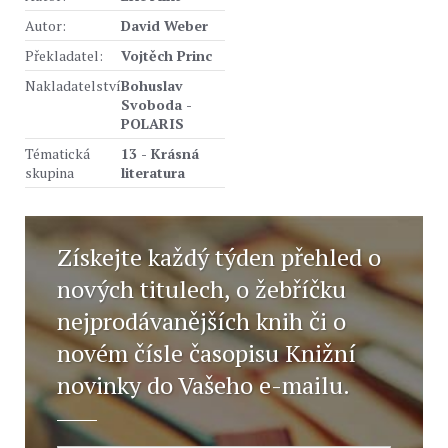
Autor:
David Weber
Překladatel:
Vojtěch Princ
Nakladatelství
Bohuslav
Svoboda -
POLARIS
Tématická
13 - Krásná
skupina
literatura
Získejte každý týden přehled o
nových titulech, o žebříčku
nejprodávanějších knih či o
novém čísle časopisu Knižní
novinky do Vašeho e-mailu.