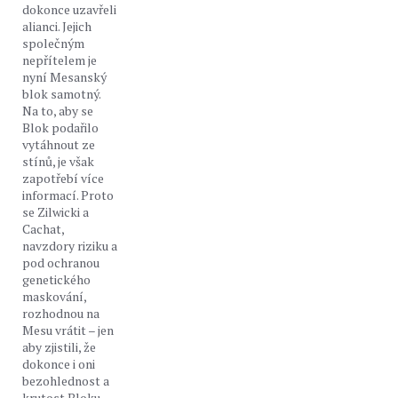
dokonce uzavřeli
alianci. Jejich
společným
nepřítelem je
nyní Mesanský
blok samotný.
Na to, aby se
Blok podařilo
vytáhnout ze
stínů, je však
zapotřebí více
informací. Proto
se Zilwicki a
Cachat,
navzdory riziku a
pod ochranou
genetického
maskování,
rozhodnou na
Mesu vrátit – jen
aby zjistili, že
dokonce i oni
bezohlednost a
krutost Bloku