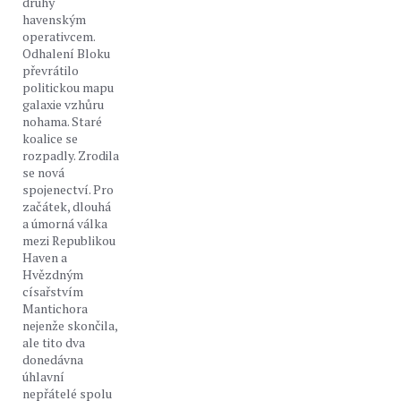
druhý
havenským
operativcem.
Odhalení Bloku
převrátilo
politickou mapu
galaxie vzhůru
nohama. Staré
koalice se
rozpadly. Zrodila
se nová
spojenectví. Pro
začátek, dlouhá
a úmorná válka
mezi Republikou
Haven a
Hvězdným
císařstvím
Mantichora
nejenže skončila,
ale tito dva
donedávna
úhlavní
nepřátelé spolu