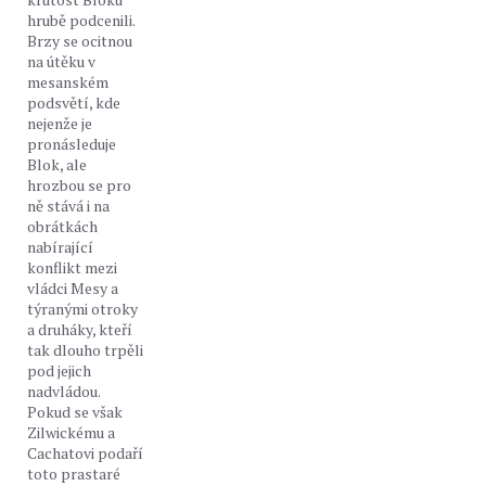
hrubě podcenili.
Brzy se ocitnou
na útěku v
mesanském
podsvětí, kde
nejenže je
pronásleduje
Blok, ale
hrozbou se pro
ně stává i na
obrátkách
nabírající
konflikt mezi
vládci Mesy a
týranými otroky
a druháky, kteří
tak dlouho trpěli
pod jejich
nadvládou.
Pokud se však
Zilwickému a
Cachatovi podaří
toto prastaré