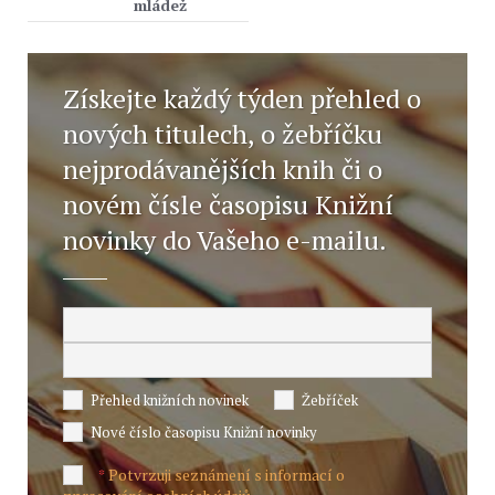
mládež
Získejte každý týden přehled o
nových titulech, o žebříčku
nejprodávanějších knih či o
novém čísle časopisu Knižní
novinky do Vašeho e-mailu.
Přehled knižních novinek
Žebříček
Nové číslo časopisu Knižní novinky
Potvrzuji seznámení s informací o
*