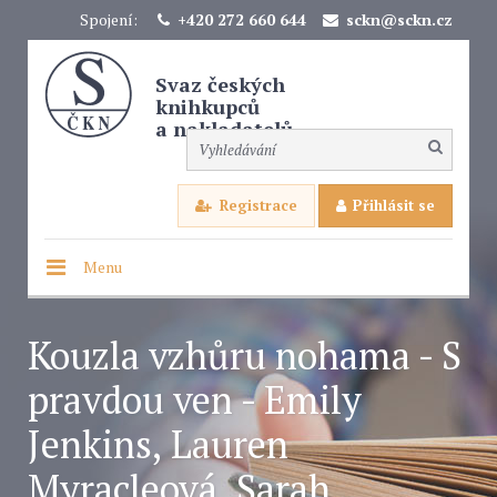
Spojení:
+420 272 660 644
sckn@sckn.cz
Svaz českých
knihkupců
a nakladatelů
Registrace
Přihlásit se
Menu
Kouzla vzhůru nohama - S
pravdou ven - Emily
Jenkins, Lauren
Myracleová, Sarah