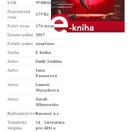
EAN:
9788026907206
Doporučená
179 Kč
cena:
Počet stran
176 stran
Datum vydání
2017
Pořadí vydání
neurčeno
Vazba
E-kniha
Autor:
Emily Jenkins
Autor:
Jana
Pacnerová
Autor:
Lauren
Myracleová
Autor:
Sarah
Mlynowska
Nakladatelství
Baronet a.s.
Tématická
14 - Literatura
skupina
pro děti a