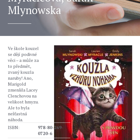
Mlynowska
Ve škole kouzel
se dějí podivné
věci – a může za
to předmět,
zvaný kouzla
naruby! Ano,
Marigold
zmenšila Lacey
Clenchovou na
velikost hmyzu.
Ale to byla
nešťastná
náhoda.
ISBN:
978-80-269-
0720-6