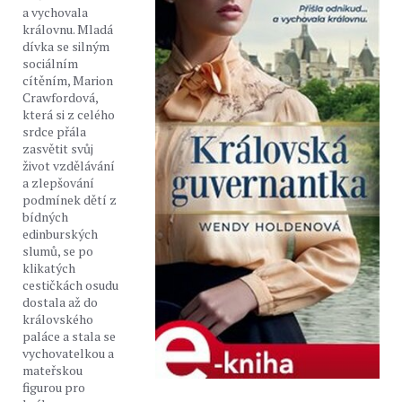
a vychovala
královnu. Mladá
dívka se silným
sociálním
cítěním, Marion
Crawfordová,
která si z celého
srdce přála
zasvětit svůj
život vzdělávání
a zlepšování
podmínek dětí z
bídných
edinburských
slumů, se po
klikatých
cestičkách osudu
dostala až do
královského
paláce a stala se
vychovatelkou a
mateřskou
figurou pro