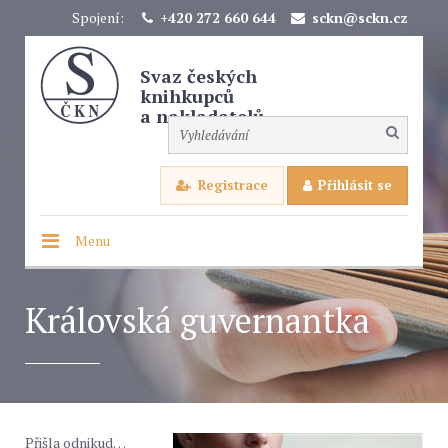
Spojení:
+420 272 660 644
sckn@sckn.cz
Svaz českých
knihkupců
a nakladatelů
Registrace
Přihlásit se
Menu
Královská guvernantka
Přišla odnikud…