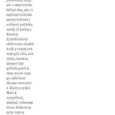
jež s nimi trávila
běžné dny, ale i s
dalšími velkými
jmény britské i
světové politiky,
módy či kultury.
Marion
Crawfordová
obětovala službě
králi a vlasti svá
nejlepší léta, své
lásky, kariéru,
domov. Její
příběh patří k
těm, které vám
po přečtení
dlouho nezmizí
z hlavy a srdce.
Nutí k
zamyšlení,
dojímá, vzbuzuje
úžas i hlubokou
úctu. Ani se