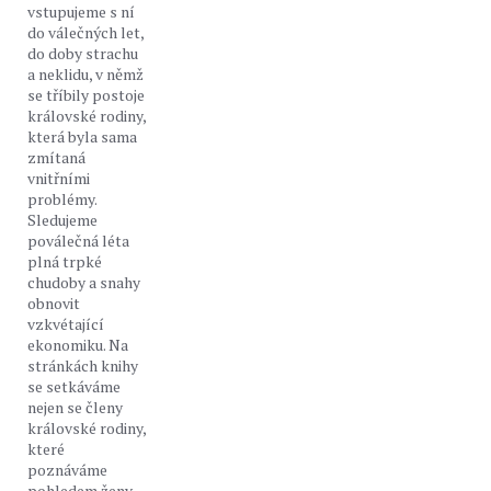
vstupujeme s ní
do válečných let,
do doby strachu
a neklidu, v němž
se tříbily postoje
královské rodiny,
která byla sama
zmítaná
vnitřními
problémy.
Sledujeme
poválečná léta
plná trpké
chudoby a snahy
obnovit
vzkvétající
ekonomiku. Na
stránkách knihy
se setkáváme
nejen se členy
královské rodiny,
které
poznáváme
pohledem ženy,