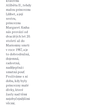
královnu
Alžbětu II., tehdy
malou princeznu
Lilibet, a její
sestru,
princeznu
Margaret. Kniha
nás provází od
dvacátých let 20.
století až do
Marioniny smrti
v roce 1987, a je
to dobrodružná,
dojemná,
radostná,
nadějeplná i
smutná pouť.
Prožíváme s ní
dobu, kdy byly
princezny malé
dívky, které
žasly nad těmi
nejobyčejnějšími
věcmi;