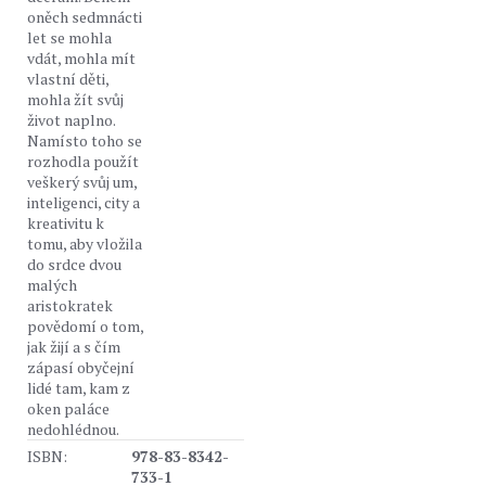
oněch sedmnácti
let se mohla
vdát, mohla mít
vlastní děti,
mohla žít svůj
život naplno.
Namísto toho se
rozhodla použít
veškerý svůj um,
inteligenci, city a
kreativitu k
tomu, aby vložila
do srdce dvou
malých
aristokratek
povědomí o tom,
jak žijí a s čím
zápasí obyčejní
lidé tam, kam z
oken paláce
nedohlédnou.
ISBN:
978-83-8342-
733-1