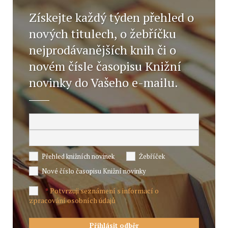
Získejte každý týden přehled o
nových titulech, o žebříčku
nejprodávanějších knih či o
novém čísle časopisu Knižní
novinky do Vašeho e-mailu.
Přehled knižních novinek
Žebříček
Nové číslo časopisu Knižní novinky
Potvrzuji seznámení s informací o
*
zpracování osobních údajů