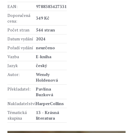
EAN:
9788383427331
Doporučená
349 Kč
cena:
Počet stran
544 stran
Datum vydání
2024
Pořadí vydání
neurčeno
Vazba
E-kniha
Jazyk
český
Autor:
Wendy
Holdenová
Překladatel:
Pavlína
Buzková
Nakladatelství
HarperCollins
Tématická
13 - Krásná
skupina
literatura