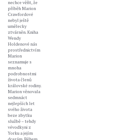
nechce věřit, že
příběh Marion
Crawfordové
nebyl ještě
umělecky
ztvárněn. Kniha
Wendy
Holdenové nás
prostřednictvím
Marion
seznamuje s
mnoha
podrobnostmi
života členů
královské rodiny.
Marion věnovala
sedmnáct
nejlepších let
svého života
beze zbytku
službě – tehdy
vévodkyni z
Yorku a jejím
dcerám. Během