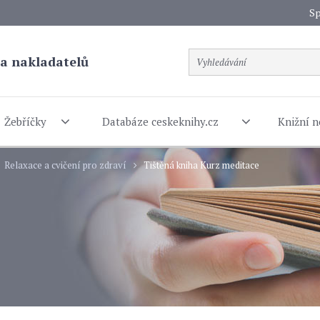
Sp
a nakladatelů
Žebříčky
Databáze ceskeknihy.cz
Knižní n
Relaxace a cvičení pro zdraví
Tištěná kniha Kurz meditace