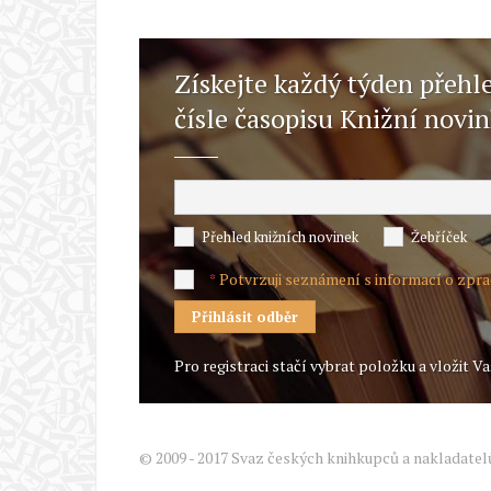
Získejte každý týden přehl
čísle časopisu Knižní novi
Přehled knižních novinek
Žebříček
Potvrzuji seznámení s informací o zpr
*
Pro registraci stačí vybrat položku a vložit Va
© 2009 - 2017 Svaz českých knihkupců a nakladatel