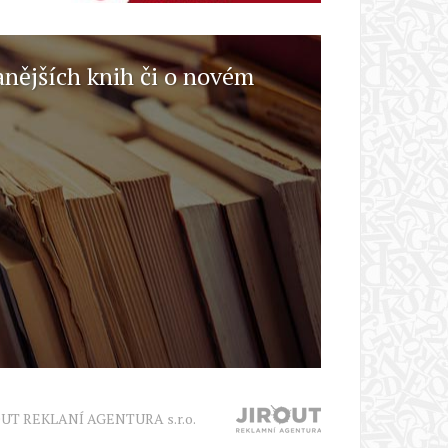
anějších knih či o novém
OUT REKLANÍ AGENTURA s.r.o.