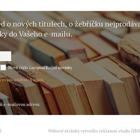
ed o nových titulech, o žebříčku nejprodáv
nky do Vašeho e-mailu.
Nové číslo časopisu Knižní novinky
acování osobních údajů
ši e-mailovou adresu.
ů
Webové stránky vytvořilo reklamní studio
JIR