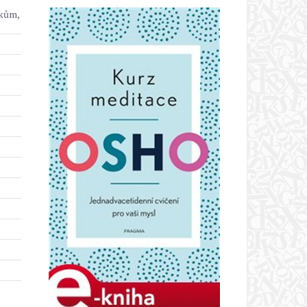
íkům,