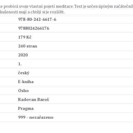
e probírá svoje vlastní pojetí meditace. Text je určen úplným začátečn
šenosti mají a chtějí si je rozšířit.
978-80-242-6617-6
9788024266176
179 Kč
240 stran
2020
1.
český
E-kniha
Osho
Radovan Baroš
Pragma
999 - nezařazeno