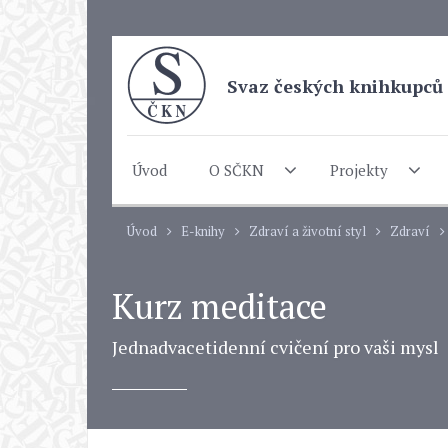
Svaz českých knihkupců 
Úvod
O SČKN
Projekty
Úvod
E-knihy
Zdraví a životní styl
Zdraví
Kurz meditace
Jednadvacetidenní cvičení pro vaši mysl