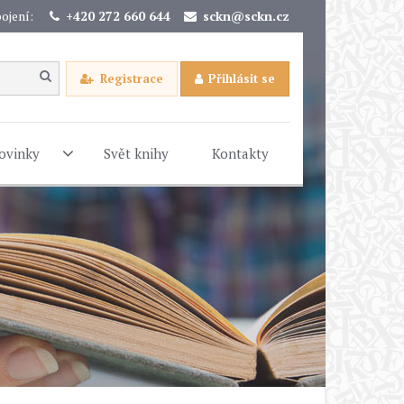
ojení:
+420 272 660 644
sckn@sckn.cz
Registrace
Přihlásit se
ovinky
Svět knihy
Kontakty