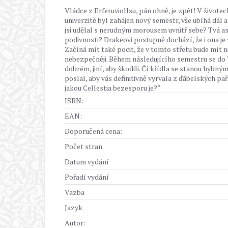
Vládce z Erferuviollsu, pán ohně, je zpět! V život
univerzitě byl zahájen nový semestr, vše ubíhá dál 
jsi udělal s nerudným morousem uvnitř sebe? Tvá asi
podivnosti? Drakeovi postupně dochází, že i ona je
Začíná mít také pocit, že v tomto střetu bude mít n
nebezpečněji. Během následujícího semestru se do
dobrém, jiní, aby škodili. Čí křídla se stanou hybn
poslal, aby vás definitivně vyrvala z ďábelských pa
jakou Cellestia bezesporu je?“
ISBN:
EAN:
Doporučená cena:
Počet stran
Datum vydání
Pořadí vydání
Vazba
Jazyk
Autor: