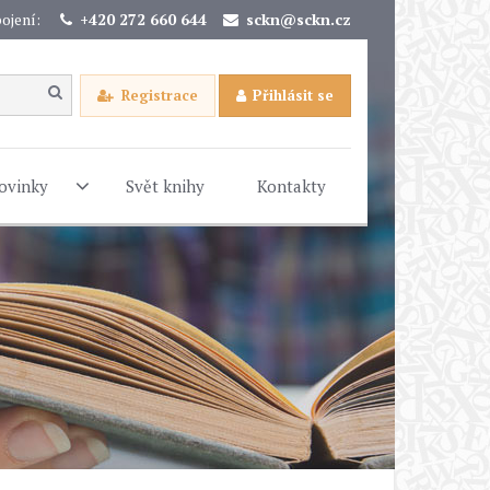
ojení:
+420 272 660 644
sckn@sckn.cz
Registrace
Přihlásit se
ovinky
Svět knihy
Kontakty