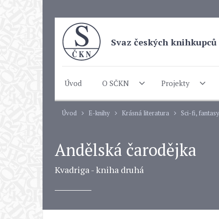
Svaz českých knihkupců 
Úvod
O SČKN
Projekty
Úvod
E-knihy
Krásná literatura
Sci-fi, fantas
Andělská čarodějka
Kvadriga - kniha druhá