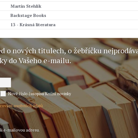
Martin Stehlík
Backstage Books
13 - Krásná literatura
ed o nových titulech, o žebříčku nejprodáv
nky do Vašeho e-mailu.
Nové číslo časopisu Knižní novinky
acování osobních údajů
ši e-mailovou adresu.