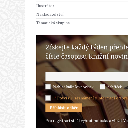
Ilustrátor:
Nakladatelství
Tématická skupina
Získejte každý týden přehl
čísle časopisu Knižní novi
Přehled knižních novinek
Žebříček
Potvrzuji seznámení s informací o zpr
*
Pro registraci stačí vybrat položku a vložit Va