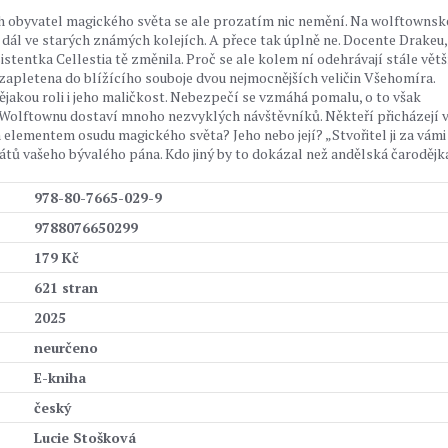
ech obyvatel magického světa se ale prozatím nic nemění. Na wolftownsk
a dál ve starých známých kolejích. A přece tak úplně ne. Docente Drakeu,
stentka Cellestia tě změnila. Proč se ale kolem ní odehrávají stále větš
 zapletena do blížícího souboje dvou nejmocnějších veličin Všehomíra.
ějakou roli i jeho maličkost. Nebezpečí se vzmáhá pomalu, o to však
 Wolftownu dostaví mnoho nezvyklých návštěvníků. Někteří přicházejí 
ým elementem osudu magického světa? Jeho nebo její? „Stvořitel ji za vámi
řátů vašeho bývalého pána. Kdo jiný by to dokázal než andělská čarodějk
978-80-7665-029-9
9788076650299
179 Kč
621 stran
2025
neurčeno
E-kniha
český
Lucie Stošková