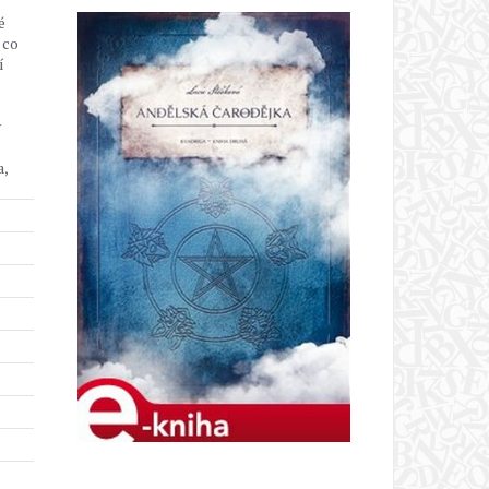
é
 co
í
v
a,