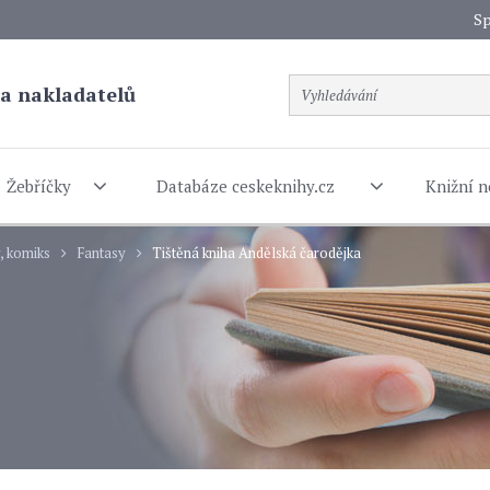
Sp
a nakladatelů
Žebříčky
Databáze ceskeknihy.cz
Knižní n
y, komiks
Fantasy
Tištěná kniha Andělská čarodějka