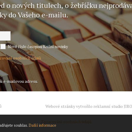
ed o nových titulech, o žebříčku nejprodáv
nky do Vašeho e-mailu.
Nové číslo časopisu Knižní novinky
acování osobních údajů
ši e-mailovou adresu.
ů
Webové stránky vytvořilo reklamní studio
JIR
Zpracování osobních údajů
adřujete souhlas.
Další informace