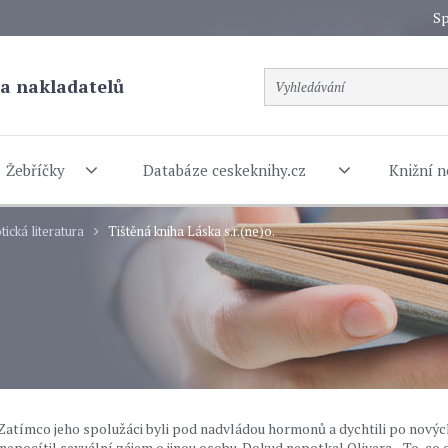
Sp
a nakladatelů
Žebříčky
Databáze ceskeknihy.cz
Knižní n
tická literatura
Tištěná kniha Láska s.r.(ne)o.
 Zatímco jeho spolužáci byli pod nadvládou hormonů a dychtili po novýc
epocítil sexuální zájem o jinou osobu. Dokud nepotkal Olivera... To, co c