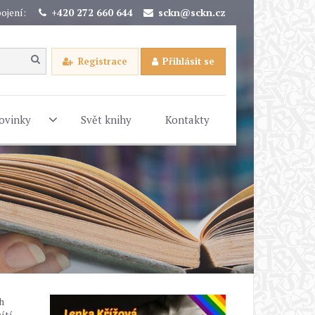
ojení:
+420 272 660 644
sckn@sckn.cz
Registrace
Přihlásit se
ovinky
Svět knihy
Kontakty
h
ítí,