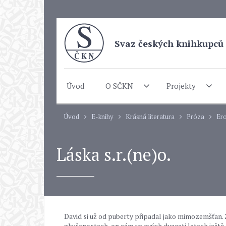
Svaz českých knihkupců 
Úvod
O SČKN
Projekty
Úvod
E-knihy
Krásná literatura
Próza
Ero
Láska s.r.(ne)o.
David si už od puberty připadal jako mimozemšťan.
zkušenostech, on sám ve svých dvaceti letech ještě n