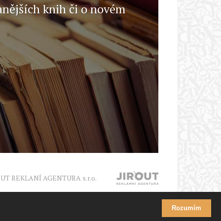
anějších knih či o novém
OUT REKLANÍ AGENTURA s.r.o.
Rozumím