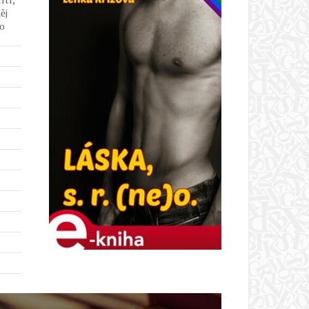
ěj
ho