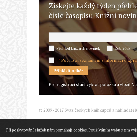
Získejte každý týden přehl
čísle časopisu Knižní novi
Přehled knižních novinek
Žebříček
Potvrzuji seznámení s informací o zpr
*
Pro registraci stačí vybrat položku a vložit Va
© 2009 - 2017 Svaz českých knihkupců a nakladatel
Při poskytování služeb nám pomáhají cookies. Používáním webu s tím vyj