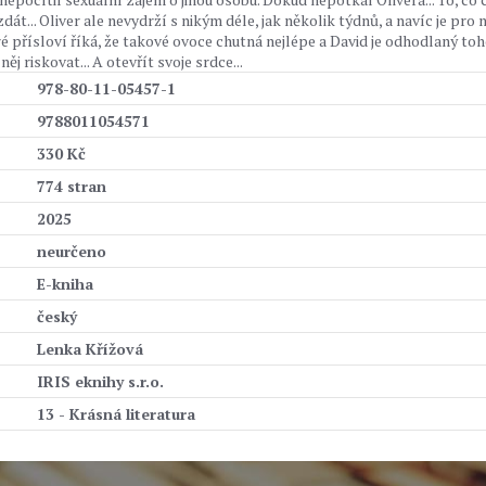
t... Oliver ale nevydrží s nikým déle, jak několik týdnů, a navíc je pro n
é přísloví říká, že takové ovoce chutná nejlépe a David je odhodlaný to
ěj riskovat... A otevřít svoje srdce...
978-80-11-05457-1
9788011054571
330 Kč
774 stran
2025
neurčeno
E-kniha
český
Lenka Křížová
IRIS eknihy s.r.o.
13 - Krásná literatura