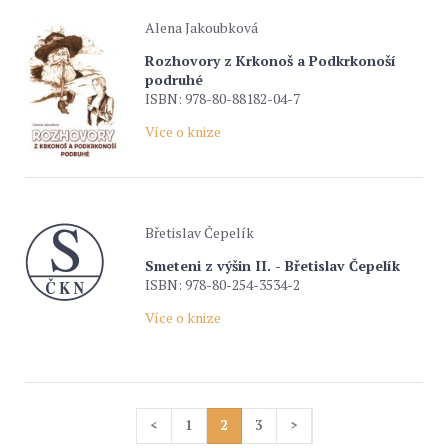
Alena Jakoubková
Rozhovory z Krkonoš a Podkrkonoší
podruhé
ISBN: 978-80-88182-04-7
Více o knize
Břetislav Čepelík
Smeteni z výšin II. - Břetislav Čepelík
ISBN: 978-80-254-3534-2
Více o knize
<
1
2
3
>