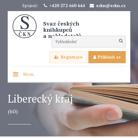
Spojení:
+420 272 660 644
sckn@sckn.cz
Svaz českých
knihkupců
a nakladatelů
Registrace
Přihlásit se
Menu
Liberecký kraj
(60)