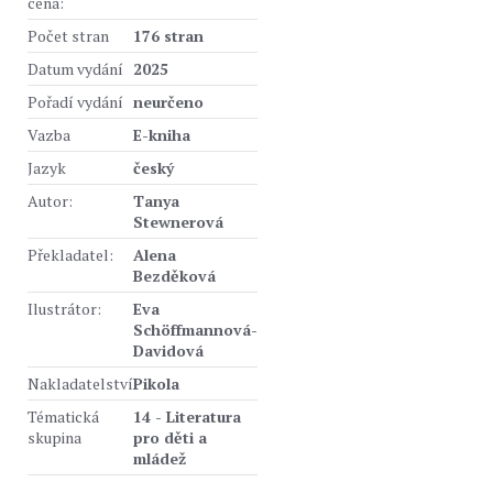
cena:
Počet stran
176 stran
Datum vydání
2025
Pořadí vydání
neurčeno
Vazba
E-kniha
Jazyk
český
Autor:
Tanya
Stewnerová
Překladatel:
Alena
Bezděková
Ilustrátor:
Eva
Schöffmannová-
Davidová
Nakladatelství
Pikola
Tématická
14 - Literatura
skupina
pro děti a
mládež