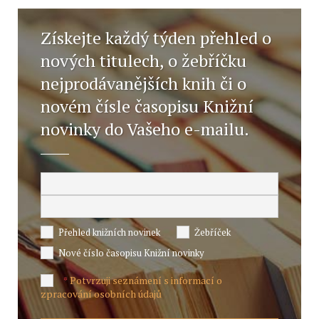
Získejte každý týden přehled o
nových titulech, o žebříčku
nejprodávanějších knih či o
novém čísle časopisu Knižní
novinky do Vašeho e-mailu.
Přehled knižních novinek
Žebříček
Nové číslo časopisu Knižní novinky
Potvrzuji seznámení s informací o
*
zpracování osobních údajů