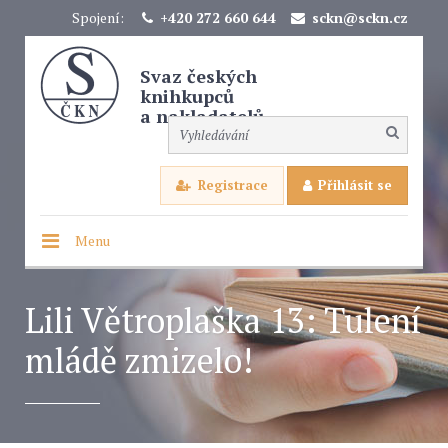
Spojení:
+420 272 660 644
sckn@sckn.cz
Svaz českých
knihkupců
a nakladatelů
Registrace
Přihlásit se
Menu
Lili Větroplaška 13: Tulení
mládě zmizelo!