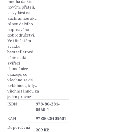
mnoha dalšími
novými přáteli,
se vydává na
záchrannou akci
plnou dalšího
napínavého
dobrodružství.
Ve třináctém
svazku
bestsellerové
série malá
zvířecí
tlumočnice
ukazuje, co
všechno se dá
zvládnout, když
všichni táhnou za
jeden provaz!
ISBN:
978-80-284-
0560-1
EAN:
9788028405601
Doporučená
209 Kč