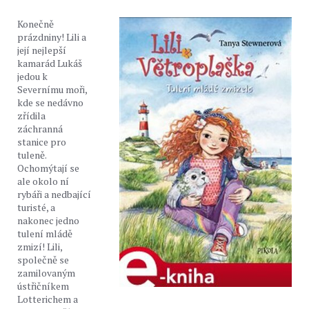
Konečně
prázdniny! Lili a
její nejlepší
kamarád Lukáš
jedou k
Severnímu moři,
kde se nedávno
zřídila
záchranná
stanice pro
tuleně.
Ochomýtají se
ale okolo ní
rybáři a nedbající
turisté, a
nakonec jedno
tulení mládě
zmizí! Lili,
společně se
zamilovaným
ústřičníkem
Lotterichem a