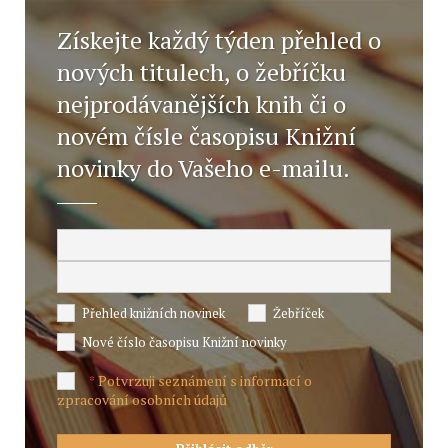
Získejte každý týden přehled o
nových titulech, o žebříčku
nejprodávanějších knih či o
novém čísle časopisu Knižní
novinky do Vašeho e-mailu.
Přehled knižních novinek
Žebříček
Nové číslo časopisu Knižní novinky
Potvrzuji seznámení s informací o
*
zpracování osobních údajů