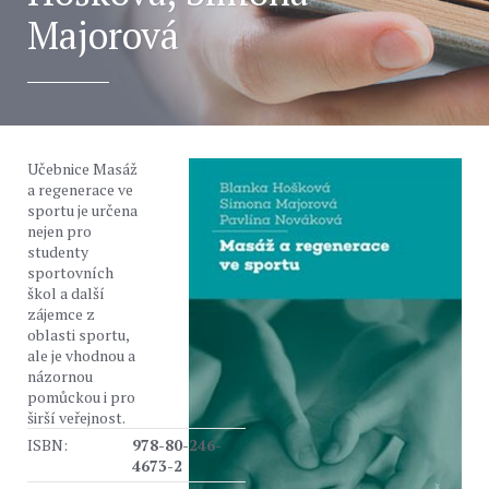
Majorová
Učebnice Masáž
a regenerace ve
sportu je určena
nejen pro
studenty
sportovních
škol a další
zájemce z
oblasti sportu,
ale je vhodnou a
názornou
pomůckou i pro
širší veřejnost.
ISBN:
978-80-246-
4673-2