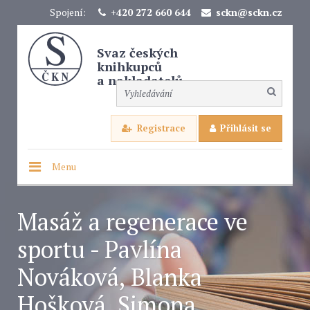
Spojení:
+420 272 660 644
sckn@sckn.cz
Svaz českých
knihkupců
a nakladatelů
Registrace
Přihlásit se
Menu
Masáž a regenerace ve
sportu - Pavlína
Nováková, Blanka
Hošková, Simona