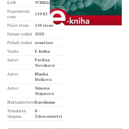
EAN:
9788024646732
Doporučená
110 Kč
cena:
Počet stran
130 stran
Datum vydání
2020
Pořadí vydání
neurčeno
Vazba
E-kniha
Autor:
Pavlína
Nováková
Autor:
Blanka
Hošková
Autor:
Simona
Majorová
Nakladatelství
Karolinum
Tématická
8 -
skupina
Zdravotnictví