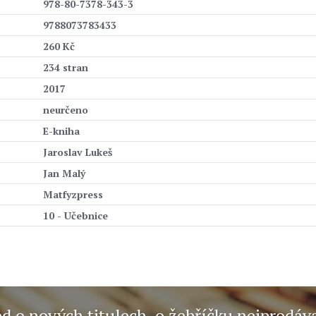
978-80-7378-343-3
9788073783433
260 Kč
234 stran
2017
neurčeno
E-kniha
Jaroslav Lukeš
Jan Malý
Matfyzpress
10 - Učebnice
ed o nových titulech, o žebříčku nejprodáv