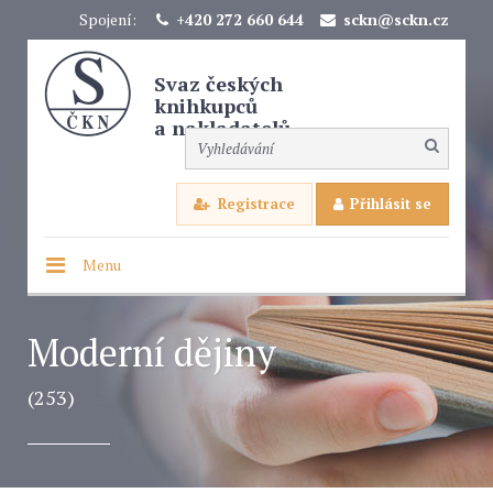
Spojení:
+420 272 660 644
sckn@sckn.cz
Svaz českých
knihkupců
a nakladatelů
Registrace
Přihlásit se
Menu
Moderní dějiny
(253)