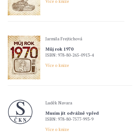
Více o knize
Jarmila Frejtichová
Můj rok 1970
ISBN: 978-80-265-0913-4
Více o knize
Luděk Navara
Musím jít odvážně vpřed
ISBN: 978-80-7577-993-9
Více o knize