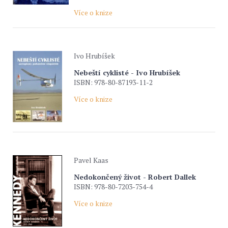
Více o knize
Ivo Hrubíšek
Nebeští cyklisté - Ivo Hrubíšek
ISBN: 978-80-87193-11-2
Více o knize
Pavel Kaas
Nedokončený život - Robert Dallek
ISBN: 978-80-7203-754-4
Více o knize