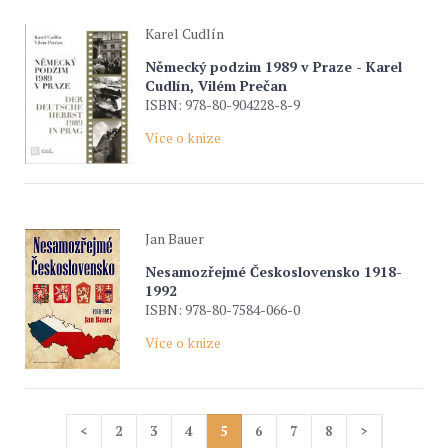
Karel Cudlín
Německý podzim 1989 v Praze - Karel
Cudlín, Vilém Prečan
ISBN: 978-80-904228-8-9
Více o knize
Jan Bauer
Nesamozřejmé Československo 1918-
1992
ISBN: 978-80-7584-066-0
Více o knize
<
2
3
4
5
6
7
8
>