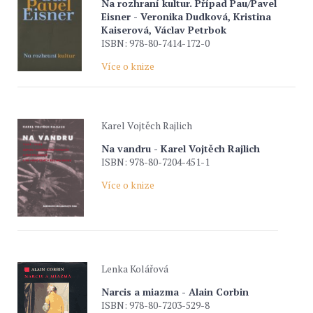
Na rozhraní kultur. Případ Pau/Pavel
Eisner - Veronika Dudková, Kristina
Kaiserová, Václav Petrbok
ISBN: 978-80-7414-172-0
Více o knize
Karel Vojtěch Rajlich
Na vandru - Karel Vojtěch Rajlich
ISBN: 978-80-7204-451-1
Více o knize
Lenka Kolářová
Narcis a miazma - Alain Corbin
ISBN: 978-80-7203-529-8