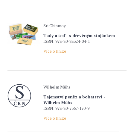
Sri Chinmoy
Tady a teď - s dřevěným stojánkem
ISBN: 978-80-88324-04-1
Více o knize
Wilhelm Mühs
Tajemství peněz a bohatství -
Wilhelm Mühs
ISBN: 978-80-7367-170-9
Více o knize