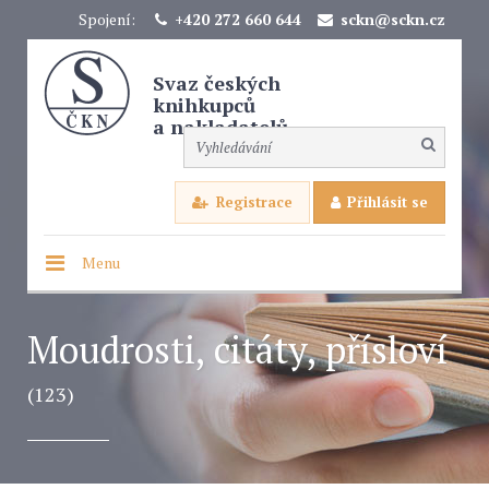
Spojení:
+420 272 660 644
sckn@sckn.cz
Svaz českých
knihkupců
a nakladatelů
Registrace
Přihlásit se
Menu
Moudrosti, citáty, přísloví
(123)