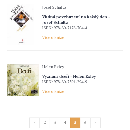
Josef Schultz
Vlídná povzbuzení na každý den -
Josef Schultz
ISBN: 978-80-7178-704-4
Více o knize
Helen Exley
Vyznání dceři - Helen Exley
ISBN: 978-80-7391-294-9
Více o knize
<
2
3
4
5
6
>