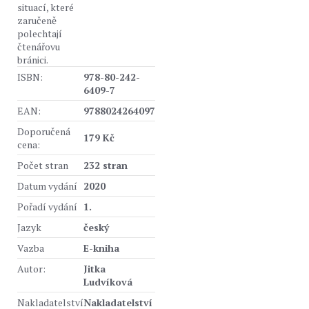
situací, které
zaručeně
polechtají
čtenářovu
bránici.
ISBN:
978-80-242-
6409-7
EAN:
9788024264097
Doporučená
179 Kč
cena:
Počet stran
232 stran
Datum vydání
2020
Pořadí vydání
1.
Jazyk
český
Vazba
E-kniha
Autor:
Jitka
Ludvíková
Nakladatelství
Nakladatelství