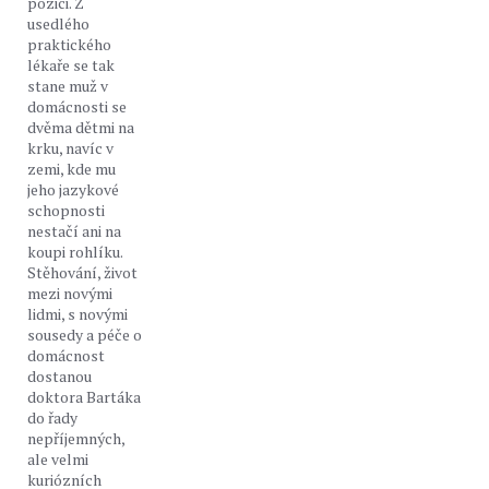
pozici. Z
usedlého
praktického
lékaře se tak
stane muž v
domácnosti se
dvěma dětmi na
krku, navíc v
zemi, kde mu
jeho jazykové
schopnosti
nestačí ani na
koupi rohlíku.
Stěhování, život
mezi novými
lidmi, s novými
sousedy a péče o
domácnost
dostanou
doktora Bartáka
do řady
nepříjemných,
ale velmi
kuriózních