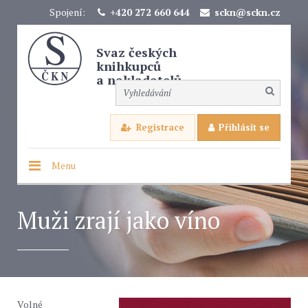
Spojení:
+420 272 660 644
sckn@sckn.cz
Svaz českých
knihkupců
a nakladatelů
Registrace
Přihlásit se
Menu
Muži zrají jako víno
Volné