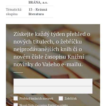
BRÁNA, a.s.
Tématická
13 - Krásná
skupina
literatura
Získejte každý týden přehled o
nových titulech, o žebříčku
nejprodávanějších knih či o
novém čísle časopisu Knižní
novinky do Vašeho e-mailu.
Přehled knižních novinek
Žebříček
Nové číslo časopisu Knižní novinky