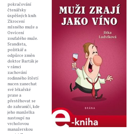
pokračování
čtenářsky
úspěšných knih
Zkrocení
mlsného muže a
Osvícení
zoufalého muže.
Srandista,
požitkář a
odpůrce změn
doktor Barták je
v rámci
zachování
rodinného štěstí
nucen zanechat
své lékařské
praxe a
přestěhovat se
do zahraničí, kde
jeho manželka
nastoupí na
vrcholovou
manažerskou