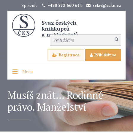
Spojení:
+420 272 660 644
sckn@sckn.cz
Svaz českých
knihkupců
a nakladatelů
Registrace
Přihlásit se
Menu
Musíš znát... Rodinné
právo. Manželství