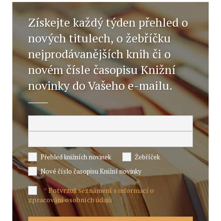
Získejte každý týden přehled o
nových titulech, o žebříčku
nejprodávanějších knih či o
novém čísle časopisu Knižní
novinky do Vašeho e-mailu.
Přehled knižních novinek
Žebříček
Nové číslo časopisu Knižní novinky
Potvrzuji seznámení s informací o
*
zpracování osobních údajů