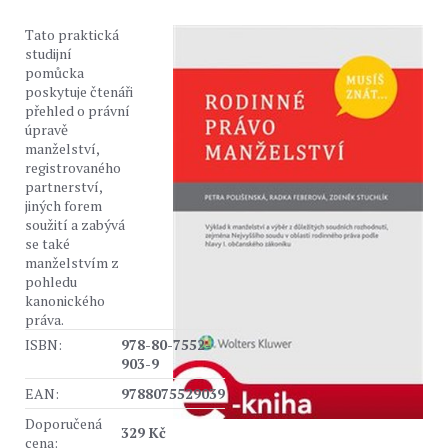
Tato praktická
studijní
pomůcka
poskytuje čtenáři
přehled o právní
úpravě
manželství,
registrovaného
partnerství,
jiných forem
soužití a zabývá
se také
manželstvím z
pohledu
kanonického
práva.
ISBN:
978-80-7552-
903-9
EAN:
9788075529039
Doporučená
329 Kč
cena: