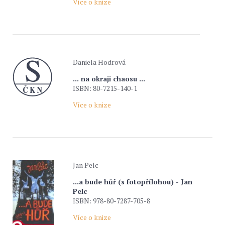
Více o knize
Daniela Hodrová
... na okraji chaosu ...
ISBN: 80-7215-140-1
Více o knize
Jan Pelc
...a bude hůř (s fotopřílohou) - Jan
Pelc
ISBN: 978-80-7287-705-8
Více o knize