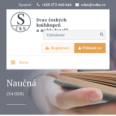
Spojení:
+420 272 660 644
sckn@sckn.cz
Svaz českých
knihkupců
a nakladatelů
Registrace
Přihlásit se
Menu
Naučná
(34 028)