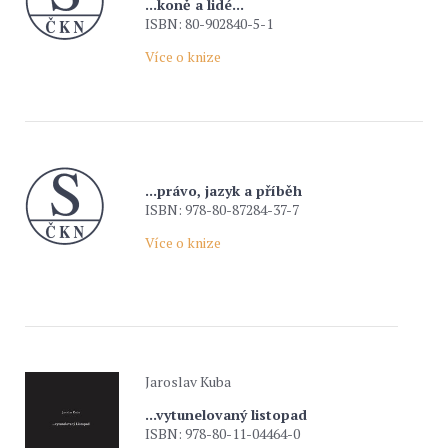
...koně a lidé...
ISBN: 80-902840-5-1
Více o knize
...právo, jazyk a příběh
ISBN: 978-80-87284-37-7
Více o knize
Jaroslav Kuba
...vytunelovaný listopad
ISBN: 978-80-11-04464-0