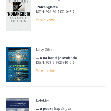
´Ndrangheta
ISBN: 978-80-7432-063-7
Více o knize
Lissy Götz
... a na konci je svoboda
ISBN: 978-3-9825910-0-1
Více o knize
kolektiv
... a pouze kapek pár