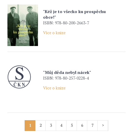
"Kéž je to všecko ku prospěchu
obce!"
ISBN: 978-80-200-2663-7
Více o knize
"Můj děda nebyl nácek"
ISBN: 978-80-257-0228-4
Více o knize
1
2
3
4
5
6
7
>