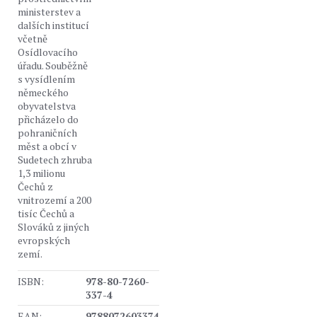
ministerstev a
dalších institucí
včetně
Osídlovacího
úřadu. Souběžně
s vysídlením
německého
obyvatelstva
přicházelo do
pohraničních
měst a obcí v
Sudetech zhruba
1,3 milionu
Čechů z
vnitrozemí a 200
tisíc Čechů a
Slováků z jiných
evropských
zemí.
ISBN:
978-80-7260-
337-4
EAN:
9788072603374