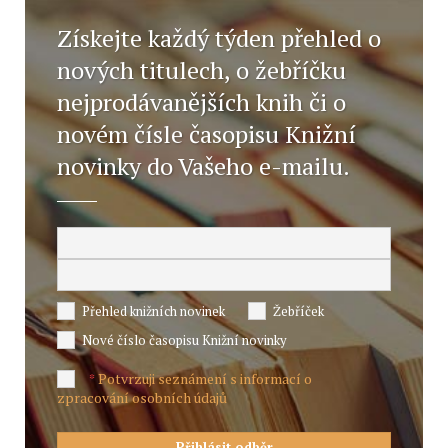
Získejte každý týden přehled o
nových titulech, o žebříčku
nejprodávanějších knih či o
novém čísle časopisu Knižní
novinky do Vašeho e-mailu.
Přehled knižních novinek
Žebříček
Nové číslo časopisu Knižní novinky
Potvrzuji seznámení s informací o
*
zpracování osobních údajů