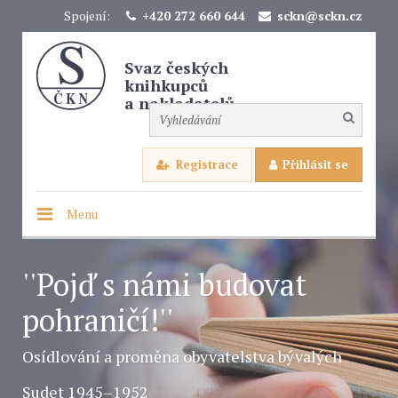
Spojení:
+420 272 660 644
sckn@sckn.cz
Svaz českých
knihkupců
a nakladatelů
Registrace
Přihlásit se
Menu
''Pojď s námi budovat
pohraničí!''
Osídlování a proměna obyvatelstva bývalých
Sudet 1945–1952