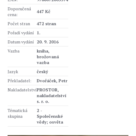
Doporučená
447 Kč
cena:
Počet stran
472 stran
Pořadí vydání
1.
Datum vydání
20. 9. 2016
Vazba
kniha,
brožovaná
vazba
Jazyk
český
Překladatel:
Dvořáček, Petr
Nakladatelství
PROSTOR,
nakladatelství
s. r. o.
Tématická
2 -
skupina
Společenské
vědy; osvěta