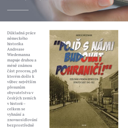
Důkladná práce
německého
historika
Andrease
Wiedemanna
mapuje druhou a
méně známou
část procesu, při
kterém došlo k
vůbec největším
přesunům
obyvatelstva v
českých zemích
v historii –
celkem se
vyhnání a
znovuosídlování
bezprostředně