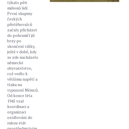
týkalo pěti
milionů lidí.
První skupiny
českých
přistěhovalců
začaly přicházet
do pohraničí již
brzy po
skončení války,
ještě v době, kdy
se zde nacházelo
německé
obyvatelstvo,
což vedlo k
většímu napětí a
tlaku na
vypuzení Němců.
Od konce léta
1945 vzal
koordinaci a
organizaci
osídlování do
rukou stát
prostřednictvím