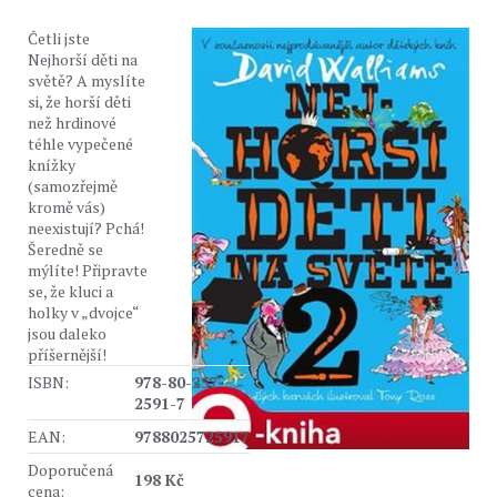
Četli jste
Nejhorší děti na
světě? A myslíte
si, že horší děti
než hrdinové
téhle vypečené
knížky
(samozřejmě
kromě vás)
neexistují? Pchá!
Šeredně se
mýlíte! Připravte
se, že kluci a
holky v „dvojce“
jsou daleko
příšernější!
ISBN:
978-80-257-
2591-7
EAN:
9788025725917
Doporučená
198 Kč
cena: