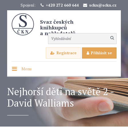
Spojení:
+420 272 660 644
sckn@sckn.cz
Svaz českých
knihkupců
a nakladatelů
Registrace
Přihlásit se
Menu
Nejhorší děti na světě 2 -
David Walliams