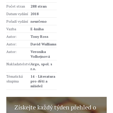
Počet stran
288 stran
Datum vydání
2018
Pořadí vydání
neurčeno
Vazba
E-kniha
Autor:
Tony Ross
Autor:
David Walliams
Autor:
Veronika
Volhejnová
Nakladatelství
Argo, spol. s
r.o.
Tématická
14 - Literatura
skupina
pro děti a
mládež
Získejte každý týden přehled o