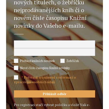
nových titulech, o žebříčku
nejprodávanějších knih či o
novém čísle časopisu Knižní
novinky do Vašeho e-mailu.
Přehled knižních novinek
Žebříček
Nové číslo časopisu Knižní novinky
Potvrzuji seznámení s informací o
*
zpracování osobních údajů
Pro registraci stačí vybrat položku a vložit Vaši e-