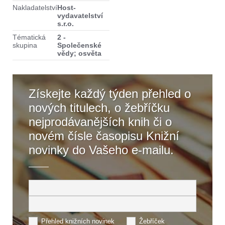
Nakladatelství
Host-
vydavatelství
s.r.o.
Tématická
2 -
skupina
Společenské
vědy; osvěta
Získejte každý týden přehled o
nových titulech, o žebříčku
nejprodávanějších knih či o
novém čísle časopisu Knižní
novinky do Vašeho e-mailu.
Přehled knižních novinek
Žebříček