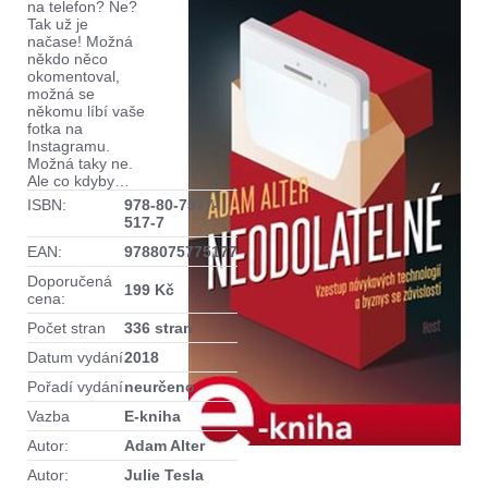
na telefon? Ne?
Tak už je
načase! Možná
někdo něco
okomentoval,
možná se
někomu líbí vaše
fotka na
Instagramu.
Možná taky ne.
Ale co kdyby…
ISBN:
978-80-7577-
517-7
EAN:
9788075775177
Doporučená
199 Kč
cena:
Počet stran
336 stran
Datum vydání
2018
Pořadí vydání
neurčeno
Vazba
E-kniha
Autor:
Adam Alter
Autor:
Julie Tesla