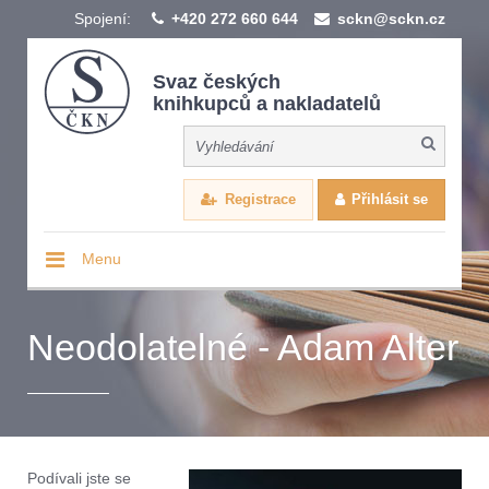
Spojení:
+420 272 660 644
sckn@sckn.cz
Svaz českých
knihkupců a nakladatelů
Registrace
Přihlásit se
Menu
Neodolatelné - Adam Alter
Podívali jste se