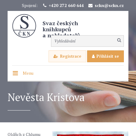
Spojení:
+420 272 660 644
sckn@sckn.cz
Svaz českých
knihkupců
a nakladatelů
Registrace
Přihlásit se
Menu
Nevěsta Kristova
Oldřich z Chlumu