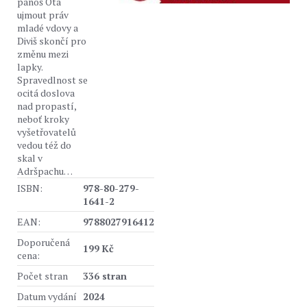
panoš Ota
ujmout práv
mladé vdovy a
Diviš skončí pro
změnu mezi
lapky.
Spravedlnost se
ocitá doslova
nad propastí,
neboť kroky
vyšetřovatelů
vedou též do
skal v
Adršpachu…
ISBN:
978-80-279-
1641-2
EAN:
9788027916412
Doporučená
199 Kč
cena:
Počet stran
336 stran
Datum vydání
2024