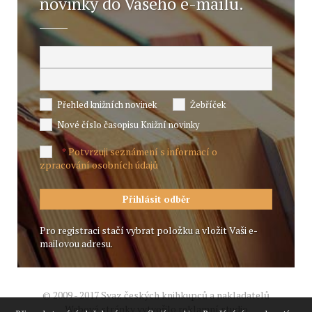
novinky do Vašeho e-mailu.
Přehled knižních novinek
Žebříček
Nové číslo časopisu Knižní novinky
Potvrzuji seznámení s informací o
*
zpracování osobních údajů
Pro registraci stačí vybrat položku a vložit Vaši e-
mailovou adresu.
© 2009 - 2017 Svaz českých knihkupců a nakladatelů
Webové stránky vytvořilo reklamní studio