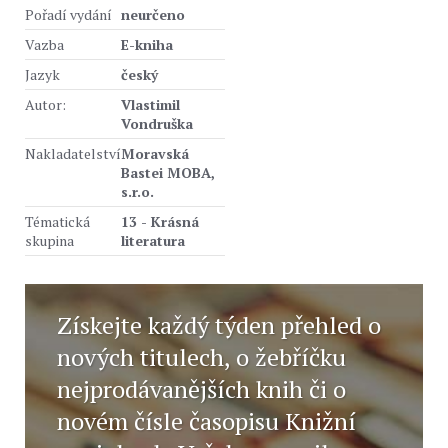
Pořadí vydání
neurčeno
Vazba
E-kniha
Jazyk
český
Autor:
Vlastimil
Vondruška
Nakladatelství
Moravská
Bastei MOBA,
s.r.o.
Tématická
13 - Krásná
skupina
literatura
Získejte každý týden přehled o
nových titulech, o žebříčku
nejprodávanějších knih či o
novém čísle časopisu Knižní