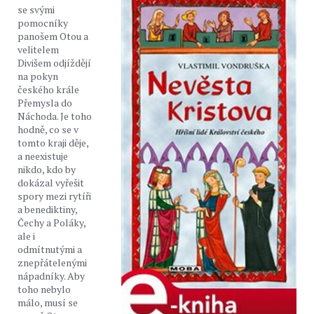
se svými
pomocníky
panošem Otou a
velitelem
Divišem odjíždějí
na pokyn
českého krále
Přemysla do
Náchoda. Je toho
hodně, co se v
tomto kraji děje,
a neexistuje
nikdo, kdo by
dokázal vyřešit
spory mezi rytíři
a benediktiny,
Čechy a Poláky,
ale i
odmítnutými a
znepřátelenými
nápadníky. Aby
toho nebylo
málo, musí se