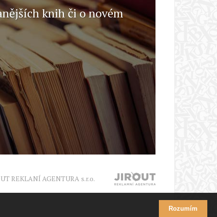
anějších knih či o novém
OUT REKLANÍ AGENTURA s.r.o.
Rozumím