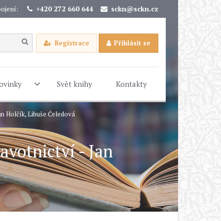
ojení:
+420 272 660 644
sckn@sckn.cz
Registrace
Přihlásit se
ovinky
Svět knihy
Kontakty
Jan Holčík, Libuše Čeledová
avotnictví - Jan