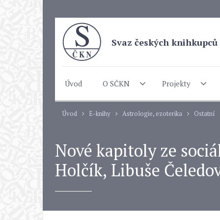
Svaz českých knihkupců 
Úvod
O SČKN
Projekty
Úvod
E-knihy
Astrologie, ezoterika
Ostatní
Nové kapitoly ze sociá
Holčík, Libuše Čeledo