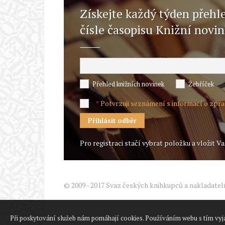
Získejte každý týden přehl
čísle časopisu Knižní novi
Přehled knižních novinek
Žebříček
Potvrzuji seznámení s informací o zpr
*
Pro registraci stačí vybrat položku a vložit Va
© 2009 - 2017 Svaz českých knihkupců a nakladatel
Při poskytování služeb nám pomáhají cookies. Používáním webu s tím vyj