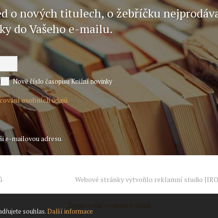
ed o nových titulech, o žebříčku nejprodáv
nky do Vašeho e-mailu.
Nové číslo časopisu Knižní novinky
acování osobních údajů
ši e-mailovou adresu.
ů
Webové stránky vytvořilo reklamní studio
JIR
Zpracování osobních údajů
adřujete souhlas.
Další informace