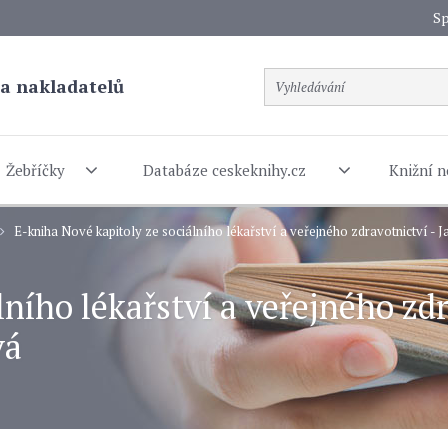
Sp
a nakladatelů
Žebříčky
Databáze ceskeknihy.cz
Knižní n
E-kniha Nové kapitoly ze sociálního lékařství a veřejného zdravotnictví - 
lního lékařství a veřejného zdr
vá