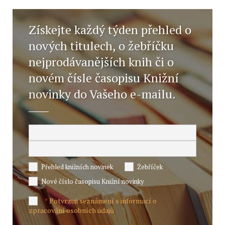
Získejte každý týden přehled o
nových titulech, o žebříčku
nejprodávanějších knih či o
novém čísle časopisu Knižní
novinky do Vašeho e-mailu.
Přehled knižních novinek
Žebříček
Nové číslo časopisu Knižní novinky
Potvrzuji seznámení s informací o
*
zpracování osobních údajů