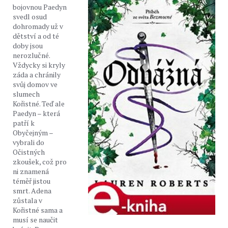
bojovnou Paedyn
svedl osud
dohromady už v
dětství a od té
doby jsou
nerozlučné.
Vždycky si kryly
záda a chránily
svůj domov ve
slumech
Kořistné. Teď ale
Paedyn – která
patří k
Obyčejným –
vybrali do
Očistných
zkoušek, což pro
ni znamená
téměř jistou
smrt. Adena
zůstala v
Kořistné sama a
musí se naučit