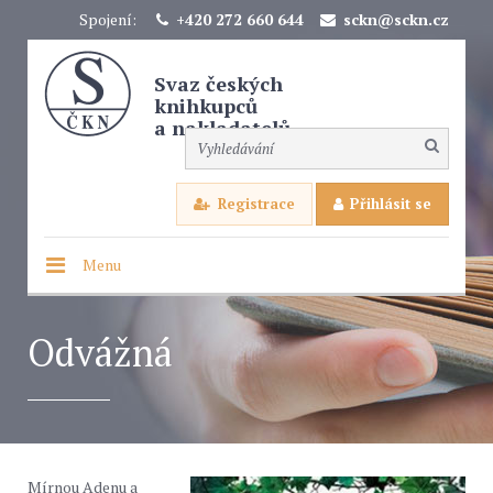
Spojení:
+420 272 660 644
sckn@sckn.cz
Svaz českých
knihkupců
a nakladatelů
Registrace
Přihlásit se
Menu
Odvážná
Mírnou Adenu a