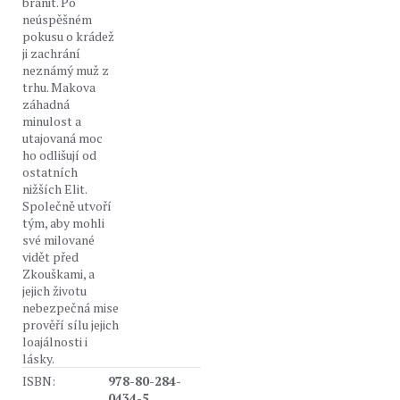
bránit. Po
neúspěšném
pokusu o krádež
ji zachrání
neznámý muž z
trhu. Makova
záhadná
minulost a
utajovaná moc
ho odlišují od
ostatních
nižších Elit.
Společně utvoří
tým, aby mohli
své milované
vidět před
Zkouškami, a
jejich životu
nebezpečná mise
prověří sílu jejich
loajálnosti i
lásky.
ISBN:
978-80-284-
0434-5