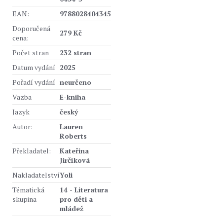
EAN:
9788028404345
Doporučená
279 Kč
cena:
Počet stran
232 stran
Datum vydání
2025
Pořadí vydání
neurčeno
Vazba
E-kniha
Jazyk
český
Autor:
Lauren
Roberts
Překladatel:
Kateřina
Jirčíková
Nakladatelství
Yoli
Tématická
14 - Literatura
skupina
pro děti a
mládež