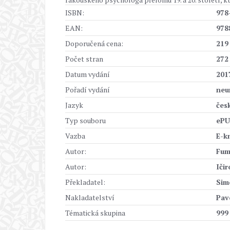
ISBN:
978
EAN:
978
Doporučená cena:
219
Počet stran
272
Datum vydání
201
Pořadí vydání
neu
Jazyk
čes
Typ souboru
ePU
Vazba
E-k
Autor:
Fum
Autor:
Ičir
Překladatel:
Sim
Nakladatelství
Pav
Tématická skupina
999