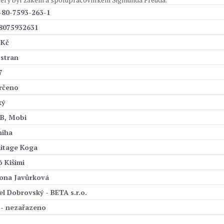
-80-7593-263-1
8075932631
 Kč
 stran
7
rčeno
ký
B, Mobi
niha
itage Koga
ó Kišimi
ona Javůrková
el Dobrovský - BETA s.r.o.
 - nezařazeno