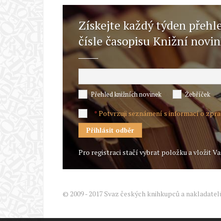
Získejte každý týden přehl
čísle časopisu Knižní novi
Přehled knižních novinek
Žebříček
Potvrzuji seznámení s informací o zpr
*
Pro registraci stačí vybrat položku a vložit Va
© 2009 - 2017 Svaz českých knihkupců a nakladatel