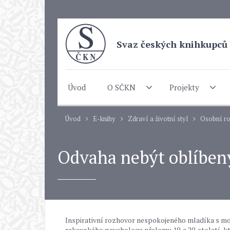
Svaz českých knihkupců 
Úvod
O SČKN
Projekty
Úvod
E-knihy
Zdraví a životní styl
Osobní r
Odvaha nebýt oblíben
Inspirativní rozhovor nespokojeného mladíka s mou
rakouského psychologa přelomu 19. a 20. století, 