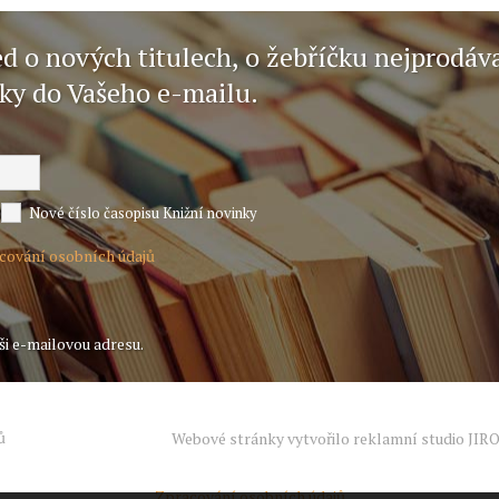
ed o nových titulech, o žebříčku nejprodáv
nky do Vašeho e-mailu.
Nové číslo časopisu Knižní novinky
acování osobních údajů
ši e-mailovou adresu.
ů
Webové stránky vytvořilo reklamní studio
JIR
Zpracování osobních údajů