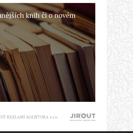
anějších knih či o novém
OUT REKLANÍ AGENTURA s.r.o.