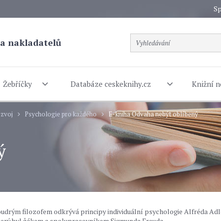
Sp
a nakladatelů
Žebříčky
Databáze ceskeknihy.cz
Knižní n
ozvoj
Psychologie pro každého
E-kniha Odvaha nebýt oblíbený
ý
drým filozofem odkrývá principy individuální psychologie Alfréda Adl
který byl žákem a spolupracovníkem Sigmunda Freuda.