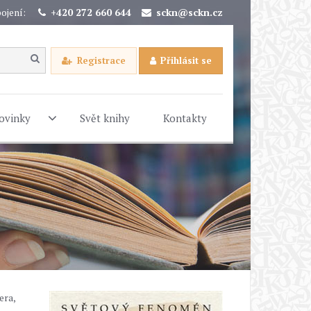
ojení:
+420 272 660 644
sckn@sckn.cz
Registrace
Přihlásit se
ovinky
Svět knihy
Kontakty
era,