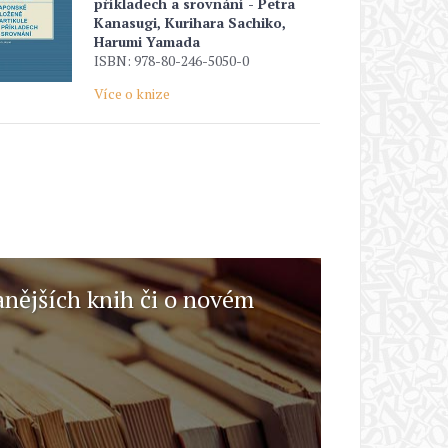
příkladech a srovnání - Petra
Kanasugi, Kurihara Sachiko,
Harumi Yamada
ISBN: 978-80-246-5050-0
Více o knize
anějších knih či o novém