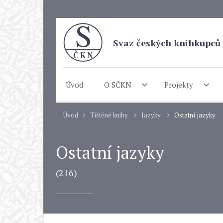
Svaz českých knihkupců 
Úvod
O SČKN
Projekty
Úvod
Tištěné knihy
Jazyky
Ostatní jazyky
Ostatní jazyky
(216)