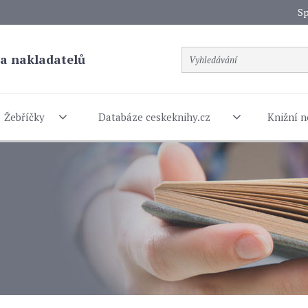
Sp
a nakladatelů
Žebříčky
Databáze ceskeknihy.cz
Knižní n