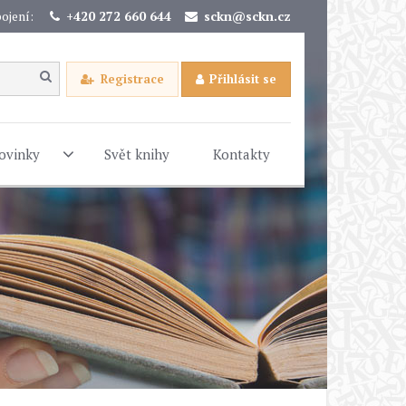
ojení:
+420 272 660 644
sckn@sckn.cz
Registrace
Přihlásit se
ovinky
Svět knihy
Kontakty