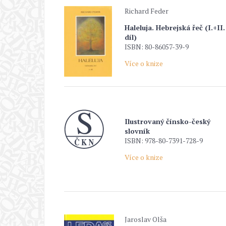
Richard Feder
Haleluja. Hebrejská řeč (I.+II.
díl)
ISBN: 80-86057-39-9
Více o knize
Ilustrovaný čínsko-český
slovník
ISBN: 978-80-7391-728-9
Více o knize
Jaroslav Olša