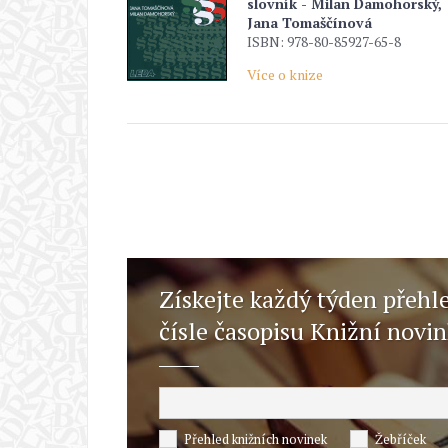
slovník - Milan Damohorský,
Jana Tomaščínová
ISBN: 978-80-85927-65-8
Více o knize
Získejte každý týden přehl
čísle časopisu Knižní novi
Přehled knižních novinek
Žebříček