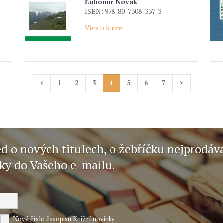
Ľubomír Novák
ISBN: 978-80-7308-337-3
Více o knize
<
1
2
3
4
5
6
7
>
ed o nových titulech, o žebříčku nejprodáv
nky do Vašeho e-mailu.
Nové číslo časopisu Knižní novinky