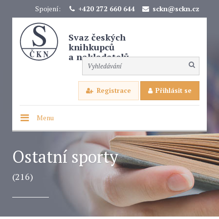
Spojení:
+420 272 660 644
sckn@sckn.cz
Svaz českých
knihkupců
a nakladatelů
Registrace
Přihlásit se
Menu
Ostatní sporty
(216)