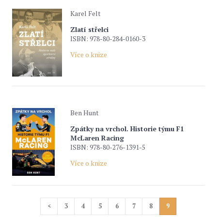
Karel Felt
Zlatí střelci
ISBN: 978-80-284-0160-3
Více o knize
Ben Hunt
Zpátky na vrchol. Historie týmu F1
McLaren Racing
ISBN: 978-80-276-1391-5
Více o knize
<
3
4
5
6
7
8
9