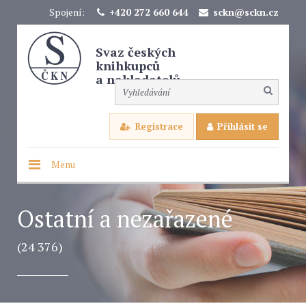
Spojení:
+420 272 660 644
sckn@sckn.cz
Svaz českých
knihkupců
a nakladatelů
Registrace
Přihlásit se
Menu
Ostatní a nezařazené
(24 376)