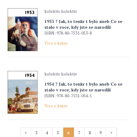
kolektiv kolektiv
1953 ? Jak‚ to tenkr t bylo aneb Co se
stalo v roce, kdy jste se narodili
ISBN: 978-80-7531-053-8
Více o knize
kolektiv kolektiv
1954 ? Jak‚ to tenkr t bylo aneb Co se
stalo v roce, kdy jste se narodili
ISBN: 978-80-7531-054-5
Více o knize
<
3
4
5
6
7
8
9
>