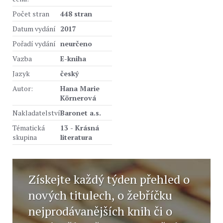
Počet stran
448 stran
Datum vydání
2017
Pořadí vydání
neurčeno
Vazba
E-kniha
Jazyk
český
Autor:
Hana Marie
Körnerová
Nakladatelství
Baronet a.s.
Tématická
13 - Krásná
skupina
literatura
Získejte každý týden přehled o
nových titulech, o žebříčku
nejprodávanějších knih či o