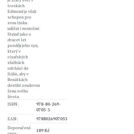
troskách.
Edmond je však
schopen pro
svou lásku
udělat i nemožné.
Stejně jako o
dvacet let
později jeho syn,
který v
císařských
službách
odchází do
Itálie, aby v
Benátkách
dostihl osudovou
ženu svého
života.
ISBN:
978-80-269-
0705-3
EAN:
9788026907053
Doporučená
189 Kč
cena: