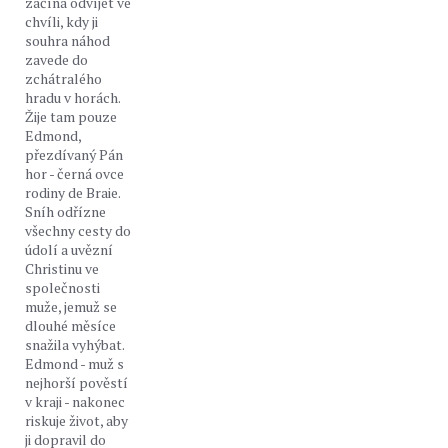
začíná odvíjet ve
chvíli, kdy ji
souhra náhod
zavede do
zchátralého
hradu v horách.
Žije tam pouze
Edmond,
přezdívaný Pán
hor - černá ovce
rodiny de Braie.
Sníh odřízne
všechny cesty do
údolí a uvězní
Christinu ve
společnosti
muže, jemuž se
dlouhé měsíce
snažila vyhýbat.
Edmond - muž s
nejhorší pověstí
v kraji - nakonec
riskuje život, aby
ji dopravil do