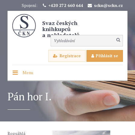
Spojení:
+420 272 660 644
sckn@sckn.cz
Svaz českých
knihkupců
a nakladatelů
Registrace
Přihlásit se
Menu
Pán hor I.
Rozsáhlá