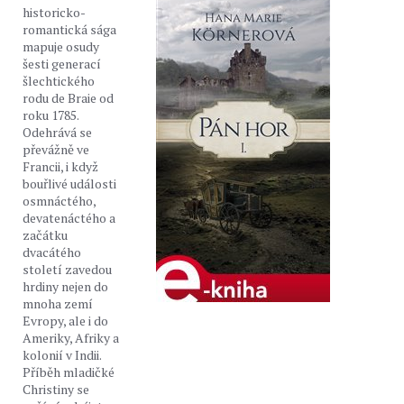
historicko-
romantická sága
mapuje osudy
šesti generací
šlechtického
rodu de Braie od
roku 1785.
Odehrává se
převážně ve
Francii, i když
bouřlivé události
osmnáctého,
devatenáctého a
začátku
dvacátého
století zavedou
hrdiny nejen do
mnoha zemí
Evropy, ale i do
Ameriky, Afriky a
kolonií v Indii.
Příběh mladičké
Christiny se