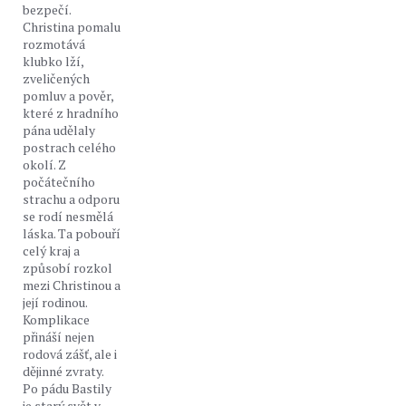
bezpečí.
Christina pomalu
rozmotává
klubko lží,
zveličených
pomluv a pověr,
které z hradního
pána udělaly
postrach celého
okolí. Z
počátečního
strachu a odporu
se rodí nesmělá
láska. Ta pobouří
celý kraj a
způsobí rozkol
mezi Christinou a
její rodinou.
Komplikace
přináší nejen
rodová zášť, ale i
dějinné zvraty.
Po pádu Bastily
je starý svět v