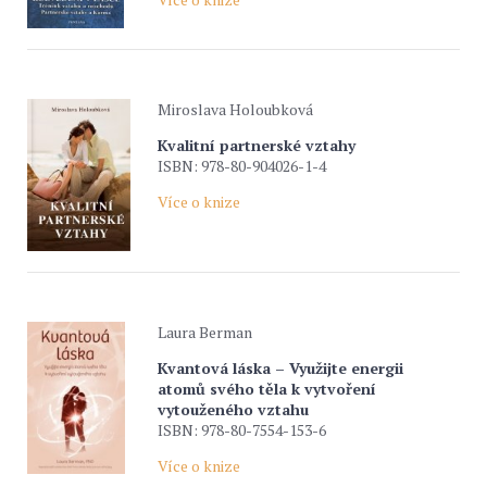
Miroslava Holoubková
Kvalitní partnerské vztahy
ISBN: 978-80-904026-1-4
Více o knize
Laura Berman
Kvantová láska – Využijte energii
atomů svého těla k vytvoření
vytouženého vztahu
ISBN: 978-80-7554-153-6
Více o knize