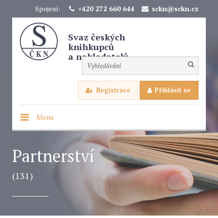
Spojení:
+420 272 660 644
sckn@sckn.cz
Svaz českých
knihkupců
a nakladatelů
Registrace
Přihlásit se
Menu
Partnerství
(131)