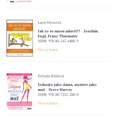
Lucie Hessová
Jak to se mnou mluvíš?! - Joachim
Engl, Franz Thurmaier
ISBN: 978-80-247-4488-9
Více o knize
Petruše Klůfová
Jednejte jako dáma, myslete jako
muž - Steve Harvey
ISBN: 978-80-7252-288-0
Více o knize