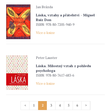
Jan Brázda
Láska, vztahy a přátelství - Miguel
Ruiz Don
ISBN: 978-80-7205-940-9
Více o knize
Peter Lauster
Láska. Milostný vztah z pohledu
psychologa
ISBN: 978-80-7617-683-6
Více o knize
<
1
2
3
4
5
6
>