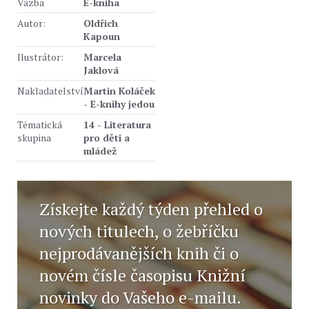
Vazba
E-kniha
Autor:
Oldřich
Kapoun
Ilustrátor:
Marcela
Jaklová
Nakladatelství
Martin Koláček
- E-knihy jedou
Tématická
14 - Literatura
skupina
pro děti a
mládež
Získejte každý týden přehled o
nových titulech, o žebříčku
nejprodávanějších knih či o
novém čísle časopisu Knižní
novinky do Vašeho e-mailu.