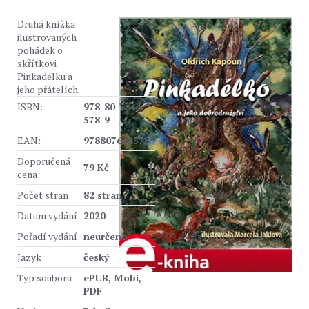
Druhá knížka
ilustrovaných
pohádek o
skřítkovi
Pinkadélku a
jeho přátelích.
ISBN:
978-80-7644-
578-9
EAN:
9788076445789
Doporučená
79 Kč
cena:
Počet stran
82 stran
Datum vydání
2020
Pořadí vydání
neurčeno
Jazyk
český
Typ souboru
ePUB, Mobi,
PDF