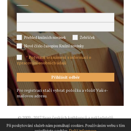
Přehled knižních novinek
Žebříček
Nové číslo časopisu Knižní novinky
Potvrzuji seznámení s informací o
*
zpracování osobních údajů
Pro registraci stačí vybrat položku a vložit Vaši e-
mailovou adresu.
© 2009 - 2017 Svaz českých knihkupců a nakladatelů
Webové stránky vytvořilo reklamní studio
Při poskytování služeb nám pomáhají cookies. Používáním webu s tím
JIROUT REKLANÍ AGENTURA s.r.o.
vyjadřujete souhlas.
Další informace