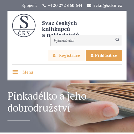
Spojení:
+420 272 660 644
sckn@sckn.cz
Svaz českých
knihkupců
a nakladatelů
Registrace
Přihlásit se
Menu
Pinkadélko a jeho
dobrodružství