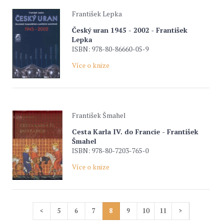
František Lepka
Český uran 1945 - 2002 - František
Lepka
ISBN: 978-80-86660-05-9
Více o knize
František Šmahel
Cesta Karla IV. do Francie - František
Šmahel
ISBN: 978-80-7203-765-0
Více o knize
<
5
6
7
8
9
10
11
>