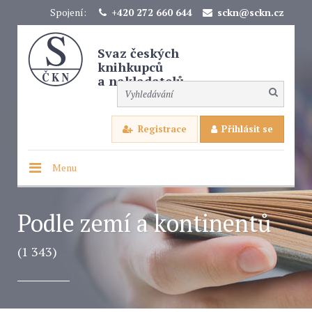
Spojení:
+420 272 660 644
sckn@sckn.cz
Svaz českých
knihkupců
a nakladatelů
Registrace
Přihlásit se
Menu
Podle zemí a kontinentů
(1 343)