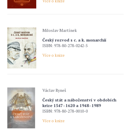
Více o knize
Miloslav Martínek
Český rozvod s c. a k. monarchií
ISBN: 978-80-278-0242-5
Více o knize
Václav Ryneš
Český stát a náboženství v obdobích
krize 1547–1620 a 1948–1989
ISBN: 978-80-278-0010-0
Více o knize