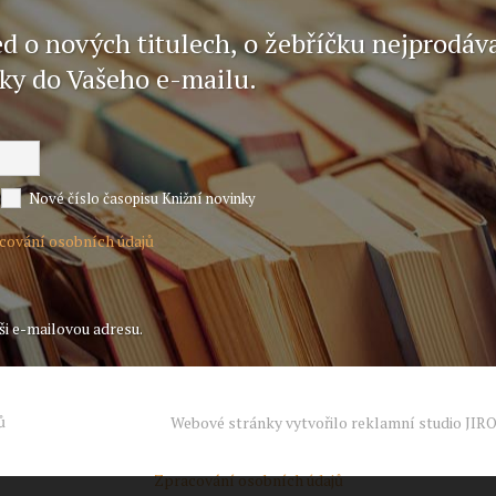
ed o nových titulech, o žebříčku nejprodáv
nky do Vašeho e-mailu.
Nové číslo časopisu Knižní novinky
acování osobních údajů
ši e-mailovou adresu.
ů
Webové stránky vytvořilo reklamní studio
JIR
Zpracování osobních údajů