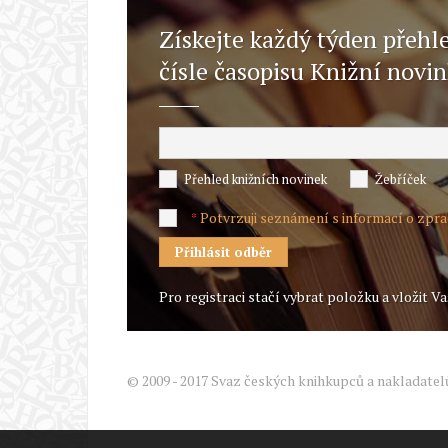
Získejte každý týden přehl
čísle časopisu Knižní novi
Přehled knižních novinek
Žebříček
Potvrzuji seznámení s informací o zpr
*
Pro registraci stačí vybrat položku a vložit Va
© 2009 - 2017 Svaz českých knihkupců a nakladatel