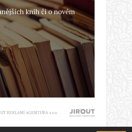
anějších knih či o novém
OUT REKLANÍ AGENTURA s.r.o.