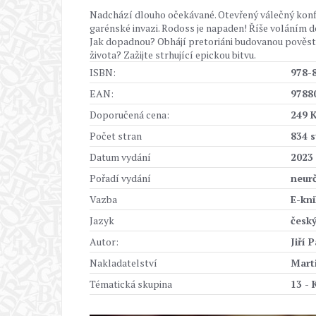
Nadchází dlouho očekávané. Otevřený válečný konflik
garénské invazi. Rodoss je napaden! Říše voláním do
Jak dopadnou? Obhájí pretoriáni budovanou pověst? 
života? Zažijte strhující epickou bitvu.
ISBN:
978-
EAN:
9788
Doporučená cena:
249 
Počet stran
834 s
Datum vydání
2023
Pořadí vydání
neur
Vazba
E-kn
Jazyk
česk
Autor:
Jiří 
Nakladatelství
Marti
Tématická skupina
13 - 