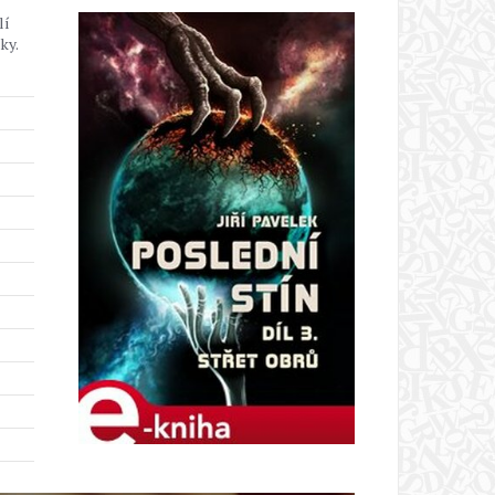
lí
ky.