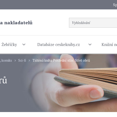
Sp
a nakladatelů
Žebříčky
Databáze ceskeknihy.cz
Knižní n
y, komiks
Sci-fi
Tištěná kniha Poslední stín: Střet obrů
rů