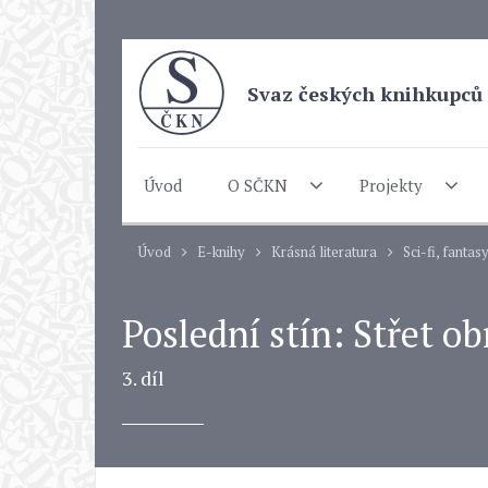
Svaz českých knihkupců 
Úvod
O SČKN
Projekty
Úvod
E-knihy
Krásná literatura
Sci-fi, fantas
Poslední stín: Střet ob
3. díl