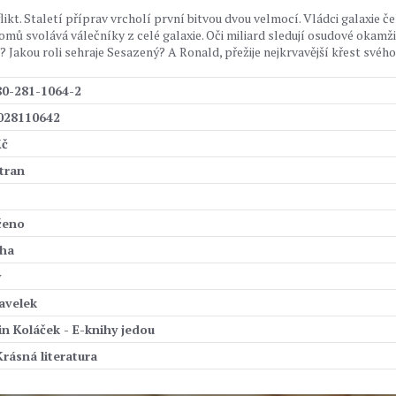
t. Staletí příprav vrcholí první bitvou dvou velmocí. Vládci galaxie če
mů svolává válečníky z celé galaxie. Oči miliard sledují osudové okamži
Jakou roli sehraje Sesazený? A Ronald, přežije nejkrvavější křest svého
80-281-1064-2
028110642
Kč
tran
čeno
iha
ý
Pavelek
n Koláček - E-knihy jedou
Krásná literatura