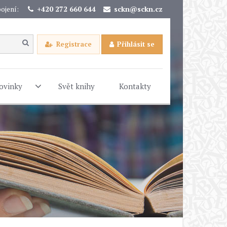
ojení:
+420 272 660 644
sckn@sckn.cz
Registrace
Přihlásit se
ovinky
Svět knihy
Kontakty