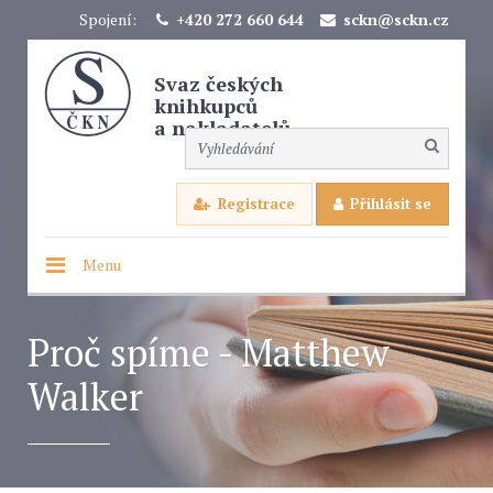
Spojení:
+420 272 660 644
sckn@sckn.cz
Svaz českých
knihkupců
a nakladatelů
Registrace
Přihlásit se
Menu
Proč spíme - Matthew
Walker