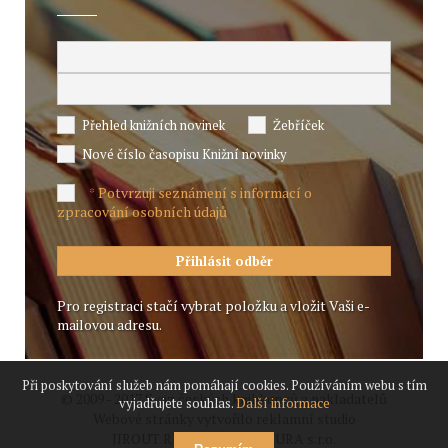
Přehled knižních novinek
Žebříček
Nové číslo časopisu Knižní novinky
Potvrzuji seznámení s informací o
*
zpracování osobních údajů
Pro registraci stačí vybrat položku a vložit Vaši e-
mailovou adresu.
Při poskytování služeb nám pomáhají cookies. Používáním webu s tím
© 2009 - 2017 Svaz českých knihkupců a nakladatelů
vyjadřujete souhlas.
Další informace
Webové stránky vytvořilo reklamní studio
JIROUT REKLANÍ AGENTURA s.r.o.