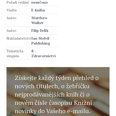
Pořadí vydání
neurčeno
Vazba
E-kniha
Autor:
Matthew
Walker
Autor:
Filip Drlík
Nakladatelství
Jan Melvil
Publishing
Tématická
8 -
skupina
Zdravotnictví
Získejte každý týden přehled o
nových titulech, o žebříčku
nejprodávanějších knih či o
novém čísle časopisu Knižní
novinky do Vašeho e-mailu.