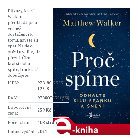
Důkazy, které
Walker
předkládá, jsou
víc než
dostačující k
tomu, abyste šli
spát. Nejde o
otázku volby, ale
přežití. Čím
kratší dobu
spíte, tím kratší
dobu žijete.
ISBN:
978-80-7555-
123-8
EAN:
9788075551238
Doporučená
259 Kč
cena:
Počet stran
408 stran
Datum vydání
2021