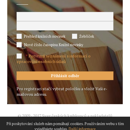
Přehled knižních novinek
Žebříček
Nové číslo časopisu Knižní novinky
Potvrzuji seznámení s informací o
*
zpracování osobních údajů
Pro registraci stačí vybrat položku a vložit Vaši e-
mailovou adresu.
© 2009 - 2017 Svaz českých knihkupců a nakladatelů
Webové stránky vytvořilo reklamní studio
Při poskytování služeb nám pomáhají cookies. Používáním webu s tím
JIROUT REKLANÍ AGENTURA s.r.o.
vyjadřujete souhlas.
Další informace