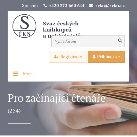
Spojení:
+420 272 660 644
sckn@sckn.cz
Svaz českých
knihkupců
a nakladatelů
Registrace
Přihlásit se
Menu
Pro začínající čtenáře
(254)