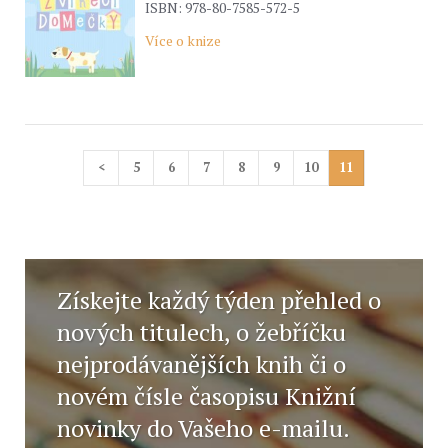
ISBN: 978-80-7585-572-5
Více o knize
<
5
6
7
8
9
10
11
Získejte každý týden přehled o
nových titulech, o žebříčku
nejprodávanějších knih či o
novém čísle časopisu Knižní
novinky do Vašeho e-mailu.