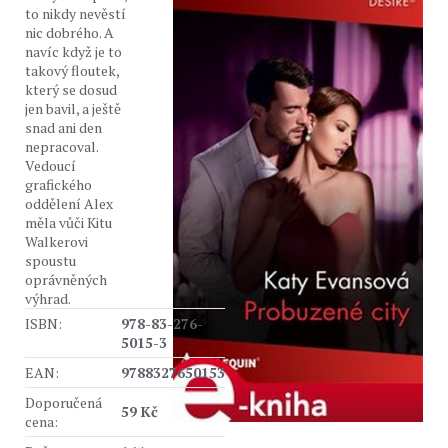
to nikdy nevěstí
nic dobrého. A
navíc když je to
takový floutek,
který se dosud
jen bavil, a ještě
snad ani den
nepracoval.
Vedoucí
grafického
oddělení Alex
měla vůči Kitu
Walkerovi
spoustu
oprávněných
výhrad.
ISBN:
978-83-276-
5015-3
EAN:
9788327650153
Doporučená
59 Kč
cena: