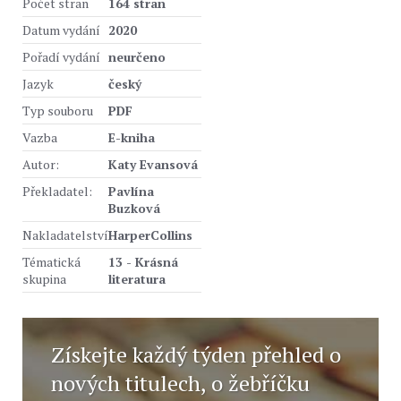
Počet stran
164 stran
Datum vydání
2020
Pořadí vydání
neurčeno
Jazyk
český
Typ souboru
PDF
Vazba
E-kniha
Autor:
Katy Evansová
Překladatel:
Pavlína
Buzková
Nakladatelství
HarperCollins
Tématická
13 - Krásná
skupina
literatura
Získejte každý týden přehled o
nových titulech, o žebříčku