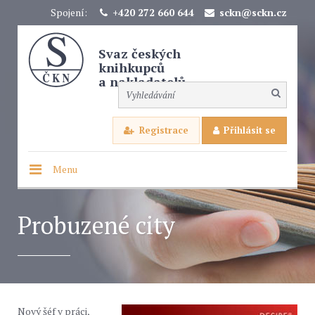
Spojení:
+420 272 660 644
sckn@sckn.cz
Svaz českých
knihkupců
a nakladatelů
Registrace
Přihlásit se
Menu
Probuzené city
Nový šéf v práci,